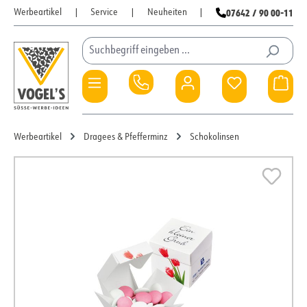
07642 / 90 00-11
Werbeartikel
|
Service
|
Neuheiten
|
Zum Hauptinhalt springen
Du hast 0 Pro
War
Werbeartikel
Dragees & Pfefferminz
Schokolinsen
Bildergalerie überspringen