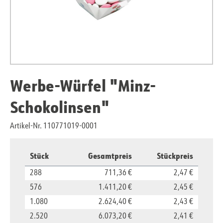
Werbe-Würfel "Minz-
Schokolinsen"
Artikel-Nr. 110771019-0001
Stück
Gesamtpreis
Stückpreis
288
711,36 €
2,47 €
576
1.411,20 €
2,45 €
1.080
2.624,40 €
2,43 €
2.520
6.073,20 €
2,41 €