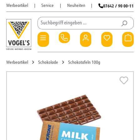
07642 / 90 00-11
Werbeartikel
|
Service
|
Neuheiten
|
Zum Hauptinhalt springen
Du hast 0 Pro
War
Werbeartikel
Schokolade
Schokotafeln 100g
Bildergalerie überspringen