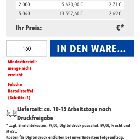
2.000
5.420,00 €
2,71 €
5.040
13.557,60 €
2,69 €
10.000
25.900,00 €
2,59 €
€*
Ihr Preis:
Produkt Anzahl: Gib den gewünschten Wert ein oder
IN DEN WARENKO
Mindest­­bestell­­
menge nicht
erreicht
Falsche
Bestellstaffel
(Schritte: 1)
Lieferzeit: ca. 10-15 Arbeitstage nach
Druckfreigabe
* zzgl. Einrichtekosten: 79,00, Digitaldruck pauschal: 89,00, Fracht und
MwSt.
Kosten für Digitaldruck entfallen bei unverändertem Folgeauftrag.