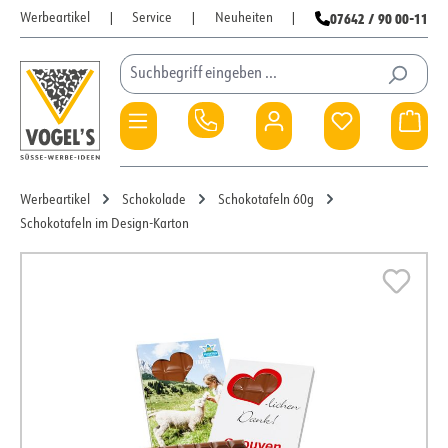
07642 / 90 00-11
Werbeartikel
|
Service
|
Neuheiten
|
Zum Hauptinhalt springen
Du hast 0 Pro
War
Werbeartikel
Schokolade
Schokotafeln 60g
Schokotafeln im Design-Karton
Bildergalerie überspringen