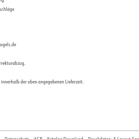
ung
rschläge
vogels.de
orrekturabzug.
 innerhalb der oben angegebenen Lieferzeit.