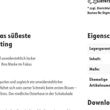
Liefer
* zzgl. Einricht
Kosten für Digi
as süßeste
Eigens
ting
Lagergarant
Inhalt:
 unwiderstehlich lecker
 Ihre Marke im Fokus
Maße:
Ehemalige
ucker und zugleich ein unwiderstehlicher
Artikelnum
tet sich sein zarter Schmelz beim ersten Bissen –
nis. Der niedliche Osterhase in der Schokolade
Downlo