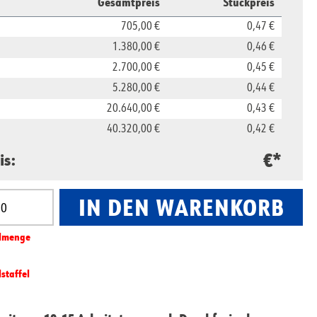
Gesamtpreis
Stückpreis
705,00 €
0,47 €
1.380,00 €
0,46 €
2.700,00 €
0,45 €
5.280,00 €
0,44 €
20.640,00 €
0,43 €
40.320,00 €
0,42 €
€*
is:
IN DEN WARENKORB
nzahl: Gib den gewünschten Wert ein oder benut
l­­menge
lstaffel