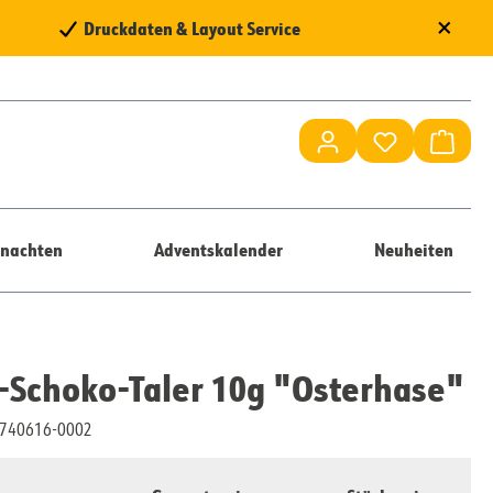
×
Druckdaten & Layout Service
Du hast 0 Pr
Waren
nachten
Adventskalender
Neuheiten
Schoko-Taler 10g "Osterhase"
10740616-0002