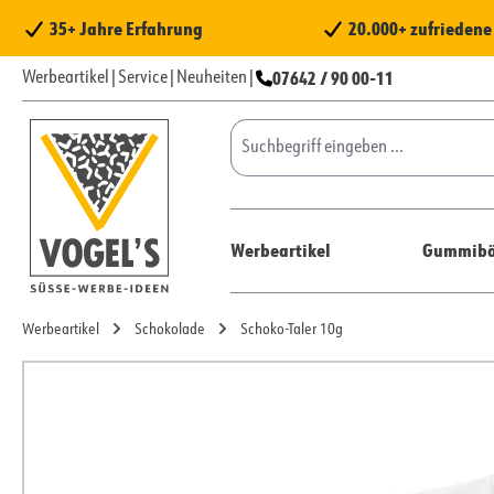
 Hauptinhalt springen
Zur Suche springen
Zur Hauptnavigation springen
35+ Jahre Erfahrung
20.000+ zufrieden
07642 / 90 00-11
Werbeartikel
|
Service
|
Neuheiten
|
Werbeartikel
Gummibä
Werbeartikel
Schokolade
Schoko-Taler 10g
Bildergalerie überspringen