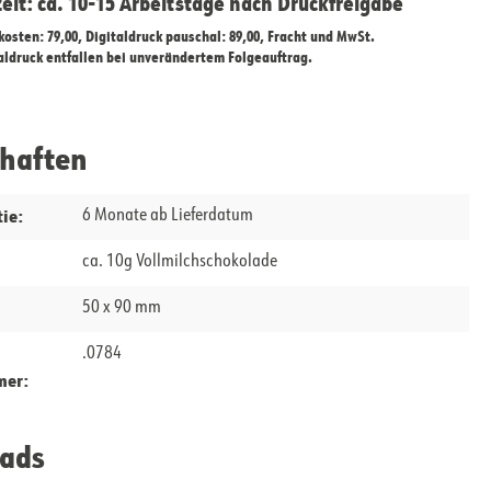
zeit: ca. 10-15 Arbeitstage nach Druckfreigabe
ekosten: 79,00, Digitaldruck pauschal: 89,00, Fracht und MwSt.
taldruck entfallen bei unverändertem Folgeauftrag.
chaften
ie:
6 Monate ab Lieferdatum
ca. 10g Vollmilchschokolade
50 x 90 mm
.0784
mer:
ads