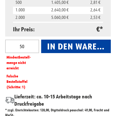
500
1.405,00 €
2,81 €
1.000
2.640,00 €
2,64 €
2.000
5.060,00 €
2,53 €
5.000
11.850,00 €
2,37 €
€*
Ihr Preis:
10.000
23.500,00 €
2,35 €
Produkt Anzahl: Gib den gewünschten Wert ein oder
IN DEN WARENKO
Mindest­­bestell­­
menge nicht
erreicht
Falsche
Bestellstaffel
(Schritte: 1)
Lieferzeit: ca. 10-15 Arbeitstage nach
Druckfreigabe
* zzgl. Einrichtekosten: 128,00, Digitaldruck pauschal: 49,00, Fracht und
MwSt.