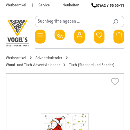
07642 / 90 00-11
Werbeartikel
|
Service
|
Neuheiten
|
Zum Hauptinhalt springen
Du hast 0 Pro
War
Werbeartikel
Adventskalender
Wand- und Tisch-Adventskalender
Tisch (Standard und Sonder)
Bildergalerie überspringen