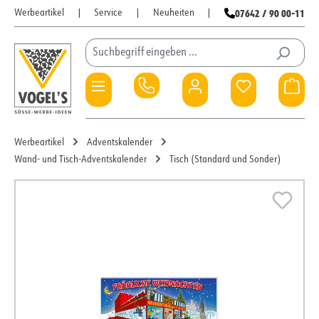
07642 / 90 00-11
Werbeartikel
|
Service
|
Neuheiten
|
Zum Hauptinhalt springen
Du hast 0 Pro
War
Werbeartikel
Adventskalender
Wand- und Tisch-Adventskalender
Tisch (Standard und Sonder)
Bildergalerie überspringen