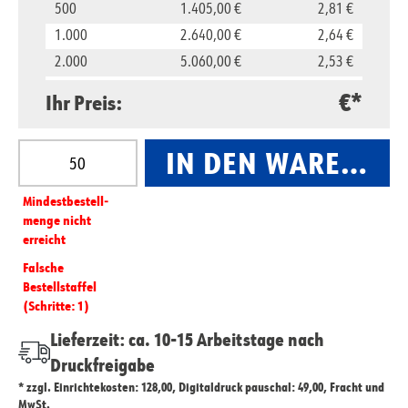
500
1.405,00 €
2,81 €
1.000
2.640,00 €
2,64 €
2.000
5.060,00 €
2,53 €
5.000
11.850,00 €
2,37 €
€*
Ihr Preis:
10.000
23.500,00 €
2,35 €
Produkt Anzahl: Gib den gewünschten Wert ein oder
IN DEN WARENKO
Mindest­­bestell­­
menge nicht
erreicht
Falsche
Bestellstaffel
(Schritte: 1)
Lieferzeit: ca. 10-15 Arbeitstage nach
Druckfreigabe
* zzgl. Einrichtekosten: 128,00, Digitaldruck pauschal: 49,00, Fracht und
MwSt.