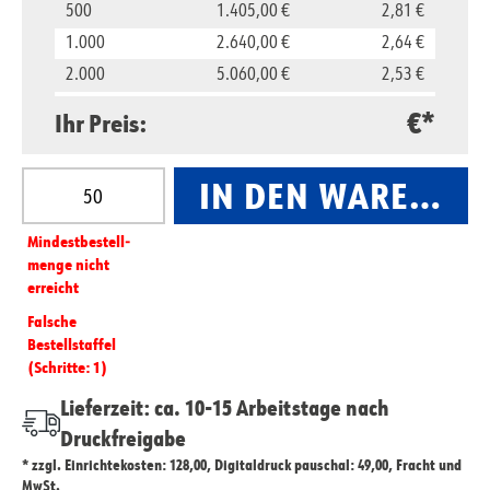
500
1.405,00 €
2,81 €
1.000
2.640,00 €
2,64 €
2.000
5.060,00 €
2,53 €
5.000
11.850,00 €
2,37 €
€*
Ihr Preis:
10.000
23.500,00 €
2,35 €
Produkt Anzahl: Gib den gewünschten Wert ein oder
IN DEN WARENKO
Mindest­­bestell­­
menge nicht
erreicht
Falsche
Bestellstaffel
(Schritte: 1)
Lieferzeit: ca. 10-15 Arbeitstage nach
Druckfreigabe
* zzgl. Einrichtekosten: 128,00, Digitaldruck pauschal: 49,00, Fracht und
MwSt.