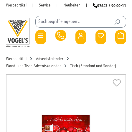
07642 / 90 00-11
Werbeartikel
|
Service
|
Neuheiten
|
Zum Hauptinhalt springen
Du hast 0 Pro
War
Werbeartikel
Adventskalender
Wand- und Tisch-Adventskalender
Tisch (Standard und Sonder)
Bildergalerie überspringen