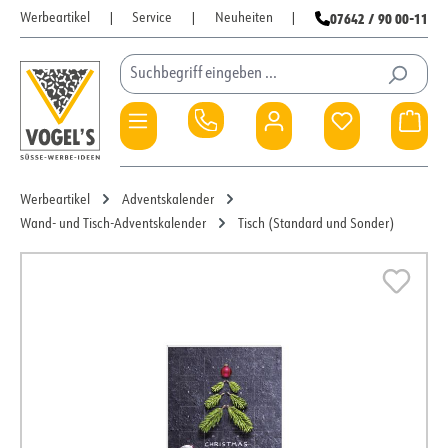
07642 / 90 00-11
Werbeartikel
|
Service
|
Neuheiten
|
Zum Hauptinhalt springen
Du hast 0 Pro
War
Werbeartikel
Adventskalender
Wand- und Tisch-Adventskalender
Tisch (Standard und Sonder)
Bildergalerie überspringen