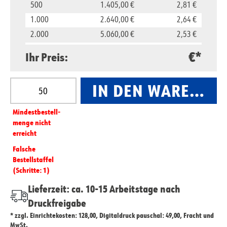
500
1.405,00 €
2,81 €
1.000
2.640,00 €
2,64 €
2.000
5.060,00 €
2,53 €
5.000
11.850,00 €
2,37 €
€*
Ihr Preis:
10.000
23.500,00 €
2,35 €
Produkt Anzahl: Gib den gewünschten Wert ein oder
IN DEN WARENKO
Mindest­­bestell­­
menge nicht
erreicht
Falsche
Bestellstaffel
(Schritte: 1)
Lieferzeit: ca. 10-15 Arbeitstage nach
Druckfreigabe
* zzgl. Einrichtekosten: 128,00, Digitaldruck pauschal: 49,00, Fracht und
MwSt.