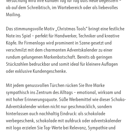
Versuchung wird Ihre Kunden Tag für Tag aufs Neue begeistern –
ob auf dem Schreibtisch, im Wartebereich oder als liebevolles
Mailing.
Das stimmungsvolle Motiv „Christmas Tools“ bringt eine festliche
Note ins Spiel – perfekt für Handwerker, Techniker und kreative
Köpfe. Ihr Firmenlogo wird prominent in Szene gesetzt und
verschmilzt mit dem charmanten Adventskalender zu einer
rundum gelungenen Markenbotschaft. Bereits ab geringen
Stückzahlen bedruckbar und somit ideal für kleinere Auflagen
oder exklusive Kundengeschenke.
Mit jedem genussvollen Türchen rücken Sie Ihre Marke
sympathisch ins Zentrum des Alltags – emotional, wirksam und
mit hoher Erinnerungsquote. Süße Werbemittel wie dieser Schoko-
Adventskalender wirken nicht nur geschmacklich, sondern
hinterlassen auch nachhaltig Eindruck: als schokolade
werbegeschenk, schokolade mit aufdruck oder adventskalender
mit logo erzielen Sie Top-Werte bei Relevanz, Sympathie und