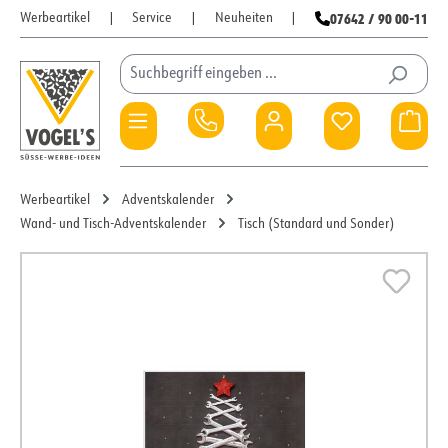
07642 / 90 00-11
Werbeartikel
|
Service
|
Neuheiten
|
Zum Hauptinhalt springen
Du hast 0 Pro
War
Werbeartikel
Adventskalender
Wand- und Tisch-Adventskalender
Tisch (Standard und Sonder)
Bildergalerie überspringen