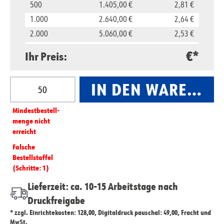
500
1.405,00 €
2,81 €
1.000
2.640,00 €
2,64 €
2.000
5.060,00 €
2,53 €
5.000
11.850,00 €
2,37 €
€*
Ihr Preis:
10.000
23.500,00 €
2,35 €
Produkt Anzahl: Gib den gewünschten Wert ein oder
IN DEN WARENKO
Mindest­­bestell­­
menge nicht
erreicht
Falsche
Bestellstaffel
(Schritte: 1)
Lieferzeit: ca. 10-15 Arbeitstage nach
Druckfreigabe
* zzgl. Einrichtekosten: 128,00, Digitaldruck pauschal: 49,00, Fracht und
MwSt.