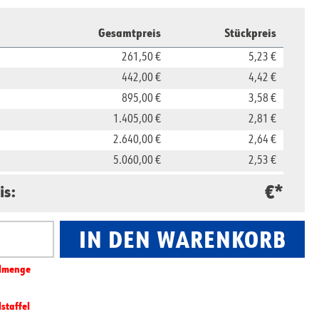
Gesamtpreis
Stückpreis
261,50 €
5,23 €
442,00 €
4,42 €
895,00 €
3,58 €
1.405,00 €
2,81 €
2.640,00 €
2,64 €
5.060,00 €
2,53 €
11.850,00 €
2,37 €
€*
is:
23.500,00 €
2,35 €
IN DEN WARENKORB
nzahl: Gib den gewünschten Wert ein oder benut
l­­menge
lstaffel