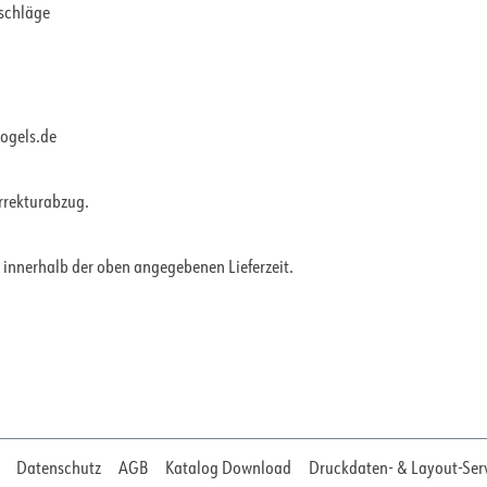
rschläge
vogels.de
orrekturabzug.
 innerhalb der oben angegebenen Lieferzeit.
Datenschutz
AGB
Katalog Download
Druckdaten- & Layout-Ser