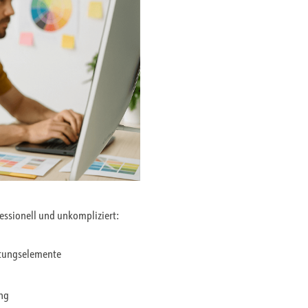
fessionell und unkompliziert:
ltungselemente
ung