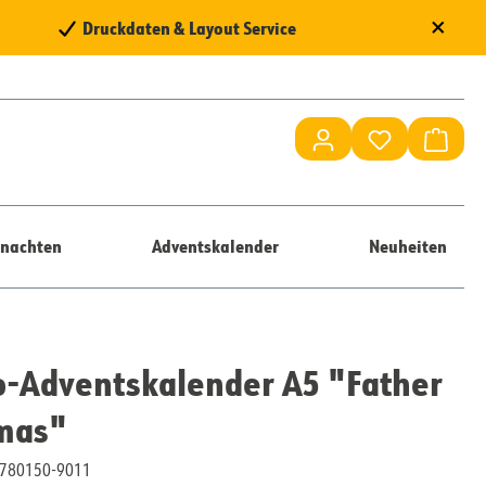
×
Druckdaten & Layout Service
Du hast 0 Pr
Waren
nachten
Adventskalender
Neuheiten
-Adventskalender A5 "Father
tmas"
10780150-9011