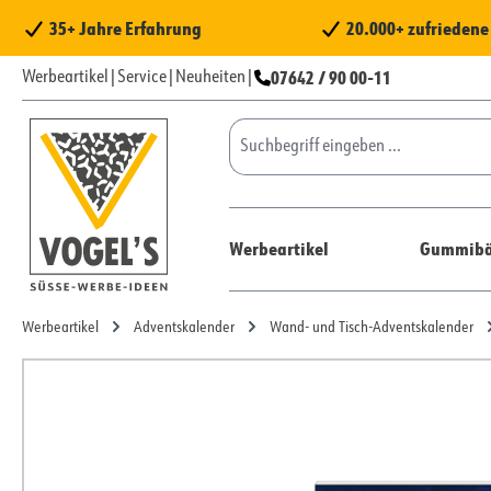
 Hauptinhalt springen
Zur Suche springen
Zur Hauptnavigation springen
35+ Jahre Erfahrung
20.000+ zufrieden
07642 / 90 00-11
Werbeartikel
|
Service
|
Neuheiten
|
Werbeartikel
Gummibä
Werbeartikel
Adventskalender
Wand- und Tisch-Adventskalender
Bildergalerie überspringen