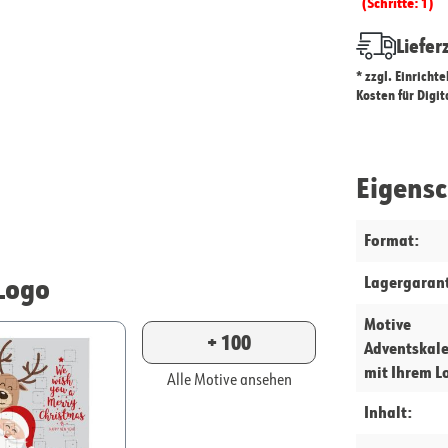
(Schritte: 1)
Liefer
* zzgl. Einricht
Kosten für Digi
Eigens
Format:
Logo
Lagergarant
Motive
+ 100
Adventskal
mit Ihrem L
Alle Motive ansehen
Inhalt: