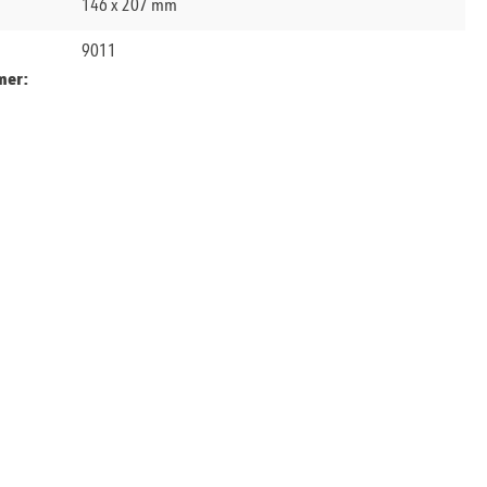
146 x 207 mm
9011
mer: