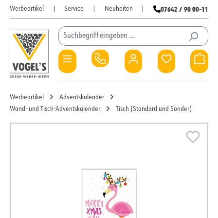
07642 / 90 00-11
Werbeartikel
|
Service
|
Neuheiten
|
Zum Hauptinhalt springen
Du hast 0 Pro
War
Werbeartikel
Adventskalender
Wand- und Tisch-Adventskalender
Tisch (Standard und Sonder)
Bildergalerie überspringen