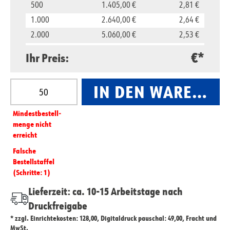
500
1.405,00 €
2,81 €
1.000
2.640,00 €
2,64 €
2.000
5.060,00 €
2,53 €
5.000
11.850,00 €
2,37 €
€*
Ihr Preis:
10.000
23.500,00 €
2,35 €
Produkt Anzahl: Gib den gewünschten Wert ein oder
IN DEN WARENKO
Mindest­­bestell­­
menge nicht
erreicht
Falsche
Bestellstaffel
(Schritte: 1)
Lieferzeit: ca. 10-15 Arbeitstage nach
Druckfreigabe
* zzgl. Einrichtekosten: 128,00, Digitaldruck pauschal: 49,00, Fracht und
MwSt.