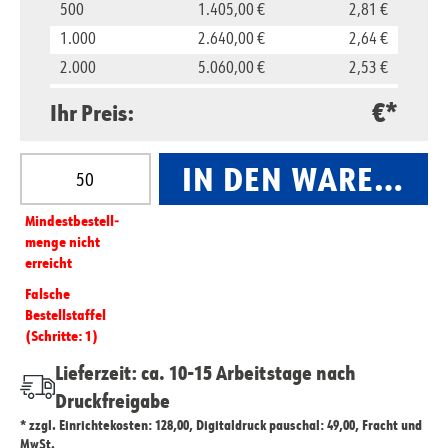
500
1.405,00 €
2,81 €
1.000
2.640,00 €
2,64 €
2.000
5.060,00 €
2,53 €
5.000
11.850,00 €
2,37 €
€*
Ihr Preis:
10.000
23.500,00 €
2,35 €
Produkt Anzahl: Gib den gewünschten Wert ein oder
IN DEN WARENKO
Mindest­­bestell­­
menge nicht
erreicht
Falsche
Bestellstaffel
(Schritte: 1)
Lieferzeit: ca. 10-15 Arbeitstage nach
Druckfreigabe
* zzgl. Einrichtekosten: 128,00, Digitaldruck pauschal: 49,00, Fracht und
MwSt.