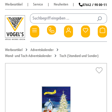
07642 / 90 00-11
Werbeartikel
|
Service
|
Neuheiten
|
Zum Hauptinhalt springen
Du hast 0 Pro
War
Werbeartikel
Adventskalender
Wand- und Tisch-Adventskalender
Tisch (Standard und Sonder)
Bildergalerie überspringen