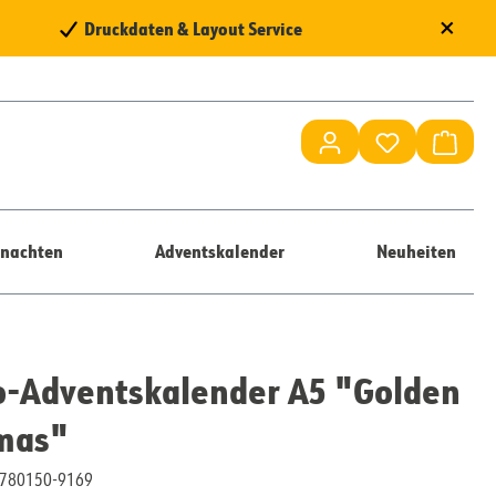
×
Druckdaten & Layout Service
Du hast 0 Pr
Waren
nachten
Adventskalender
Neuheiten
o-Adventskalender A5 "Golden
tmas"
10780150-9169