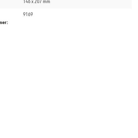
146 x 207 mm
9169
mer: