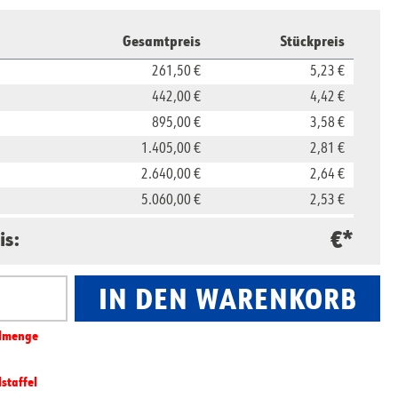
Gesamtpreis
Stückpreis
261,50 €
5,23 €
442,00 €
4,42 €
895,00 €
3,58 €
1.405,00 €
2,81 €
2.640,00 €
2,64 €
5.060,00 €
2,53 €
11.850,00 €
2,37 €
€*
is:
23.500,00 €
2,35 €
IN DEN WARENKORB
nzahl: Gib den gewünschten Wert ein oder benut
l­­menge
lstaffel