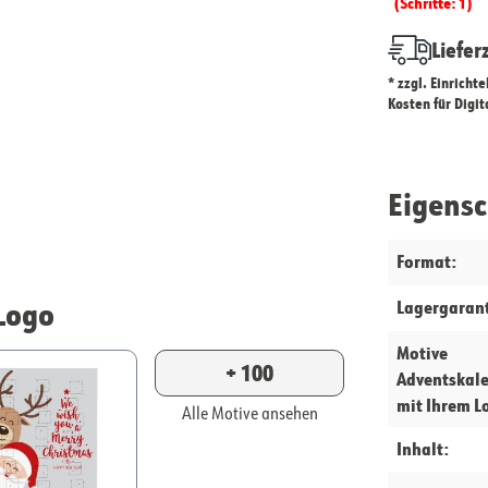
(Schritte: 1)
Liefer
* zzgl. Einricht
Kosten für Digi
Eigens
Format:
Logo
Lagergarant
Motive
+ 100
Adventskal
mit Ihrem L
Alle Motive ansehen
Inhalt: