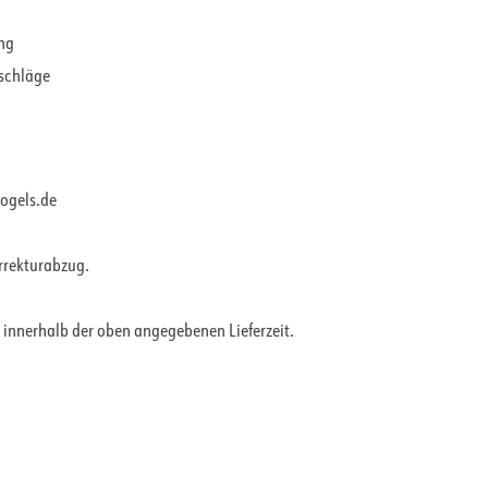
ung
rschläge
vogels.de
orrekturabzug.
 innerhalb der oben angegebenen Lieferzeit.