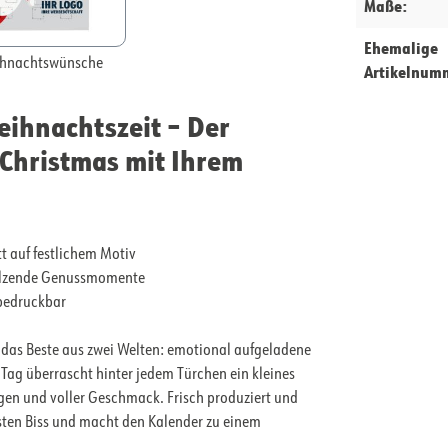
Maße:
Ehemalige
hnachtswünsche
Artikelnum
ihnachtszeit – Der
Christmas mit Ihrem
t auf festlichem Motiv
hmelzende Genussmomente
 bedruckbar
das Beste aus zwei Welten: emotional aufgeladene
ag überrascht hinter jedem Türchen ein kleines
en und voller Geschmack. Frisch produziert und
rsten Biss und macht den Kalender zu einem