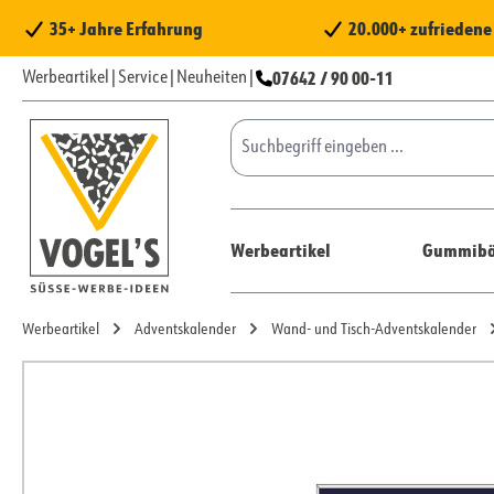
 Hauptinhalt springen
Zur Suche springen
Zur Hauptnavigation springen
35+ Jahre Erfahrung
20.000+ zufrieden
07642 / 90 00-11
Werbeartikel
|
Service
|
Neuheiten
|
Werbeartikel
Gummibä
Werbeartikel
Adventskalender
Wand- und Tisch-Adventskalender
Bildergalerie überspringen