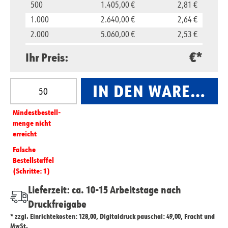
500
1.405,00 €
2,81 €
1.000
2.640,00 €
2,64 €
2.000
5.060,00 €
2,53 €
5.000
11.850,00 €
2,37 €
€*
Ihr Preis:
10.000
23.500,00 €
2,35 €
Produkt Anzahl: Gib den gewünschten Wert ein oder
IN DEN WARENKO
Mindest­­bestell­­
menge nicht
erreicht
Falsche
Bestellstaffel
(Schritte: 1)
Lieferzeit: ca. 10-15 Arbeitstage nach
Druckfreigabe
* zzgl. Einrichtekosten: 128,00, Digitaldruck pauschal: 49,00, Fracht und
MwSt.