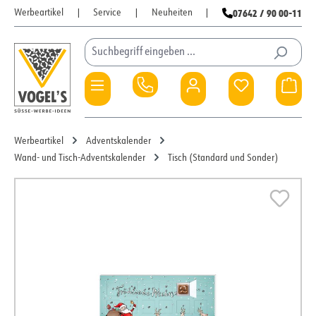
07642 / 90 00-11
Werbeartikel
|
Service
|
Neuheiten
|
Zum Hauptinhalt springen
Du hast 0 Pro
War
Werbeartikel
Adventskalender
Wand- und Tisch-Adventskalender
Tisch (Standard und Sonder)
Bildergalerie überspringen