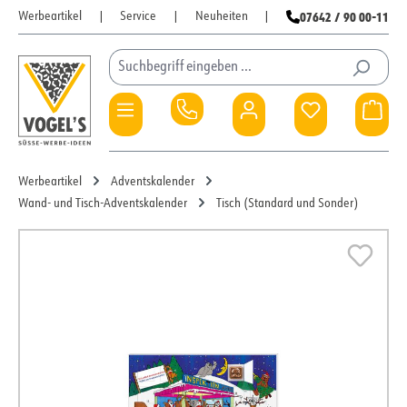
07642 / 90 00-11
Werbeartikel
|
Service
|
Neuheiten
|
Zum Hauptinhalt springen
Du hast 0 Pro
War
Werbeartikel
Adventskalender
Wand- und Tisch-Adventskalender
Tisch (Standard und Sonder)
Bildergalerie überspringen