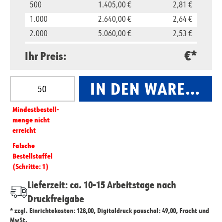
500
1.405,00 €
2,81 €
1.000
2.640,00 €
2,64 €
2.000
5.060,00 €
2,53 €
5.000
11.850,00 €
2,37 €
€*
Ihr Preis:
10.000
23.500,00 €
2,35 €
Produkt Anzahl: Gib den gewünschten Wert ein oder
IN DEN WARENKO
Mindest­­bestell­­
menge nicht
erreicht
Falsche
Bestellstaffel
(Schritte: 1)
Lieferzeit: ca. 10-15 Arbeitstage nach
Druckfreigabe
* zzgl. Einrichtekosten: 128,00, Digitaldruck pauschal: 49,00, Fracht und
MwSt.