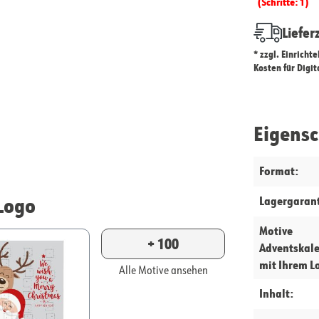
(Schritte: 1)
Liefer
* zzgl. Einricht
Kosten für Digi
Eigens
Format:
Logo
Lagergarant
Motive
+ 100
Adventskal
mit Ihrem L
Alle Motive ansehen
Inhalt: