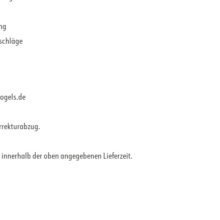
ung
rschläge
vogels.de
orrekturabzug.
 innerhalb der oben angegebenen Lieferzeit.