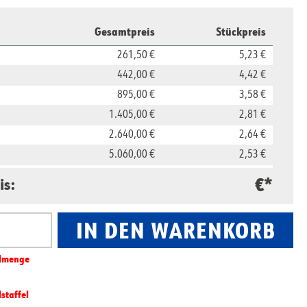
Gesamtpreis
Stückpreis
261,50 €
5,23 €
442,00 €
4,42 €
895,00 €
3,58 €
1.405,00 €
2,81 €
2.640,00 €
2,64 €
5.060,00 €
2,53 €
11.850,00 €
2,37 €
€*
is:
23.500,00 €
2,35 €
IN DEN WARENKORB
nzahl: Gib den gewünschten Wert ein oder benut
l­­menge
lstaffel