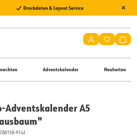
×
Druckdaten & Layout Service
Du hast 0 Pr
Waren
nachten
Adventskalender
Neuheiten
o-Adventskalender A5
lausbaum"
10780150-9142