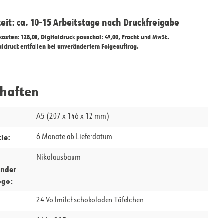
zeit: ca. 10-15 Arbeitstage nach Druckfreigabe
ekosten: 128,00, Digitaldruck pauschal: 49,00, Fracht und MwSt.
taldruck entfallen bei unverändertem Folgeauftrag.
chaften
A5 (207 x 146 x 12 mm)
ie:
6 Monate ab Lieferdatum
Nikolausbaum
ender
ogo:
24 Vollmilchschokoladen-Täfelchen