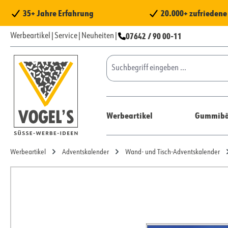
 Hauptinhalt springen
Zur Suche springen
Zur Hauptnavigation springen
35+ Jahre Erfahrung
20.000+ zufrieden
07642 / 90 00-11
Werbeartikel
|
Service
|
Neuheiten
|
Werbeartikel
Gummibä
Werbeartikel
Adventskalender
Wand- und Tisch-Adventskalender
Bildergalerie überspringen