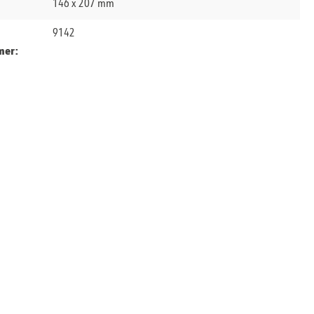
146 x 207 mm
9142
mer: