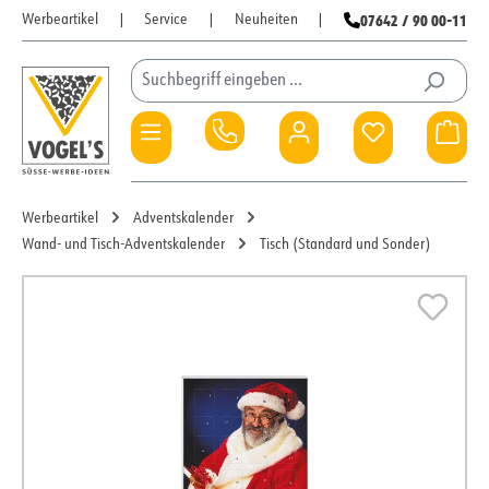
07642 / 90 00-11
Werbeartikel
|
Service
|
Neuheiten
|
Zum Hauptinhalt springen
Du hast 0 Pro
War
Werbeartikel
Adventskalender
Wand- und Tisch-Adventskalender
Tisch (Standard und Sonder)
Bildergalerie überspringen