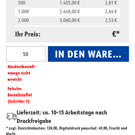
500
1.405,00 €
2,81 €
1.000
2.640,00 €
2,64 €
2.000
5.060,00 €
2,53 €
5.000
11.850,00 €
2,37 €
€*
Ihr Preis:
10.000
23.500,00 €
2,35 €
Produkt Anzahl: Gib den gewünschten Wert ein oder
IN DEN WARENKO
Mindest­­bestell­­
menge nicht
erreicht
Falsche
Bestellstaffel
(Schritte: 1)
Lieferzeit: ca. 10-15 Arbeitstage nach
Druckfreigabe
* zzgl. Einrichtekosten: 128,00, Digitaldruck pauschal: 49,00, Fracht und
MwSt.