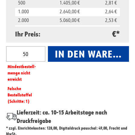
500
1.405,00 €
2,81 €
1.000
2.640,00 €
2,64 €
2.000
5.060,00 €
2,53 €
5.000
11.850,00 €
2,37 €
€*
Ihr Preis:
10.000
23.500,00 €
2,35 €
Produkt Anzahl: Gib den gewünschten Wert ein oder
IN DEN WARENKO
Mindest­­bestell­­
menge nicht
erreicht
Falsche
Bestellstaffel
(Schritte: 1)
Lieferzeit: ca. 10-15 Arbeitstage nach
Druckfreigabe
* zzgl. Einrichtekosten: 128,00, Digitaldruck pauschal: 49,00, Fracht und
MwSt.