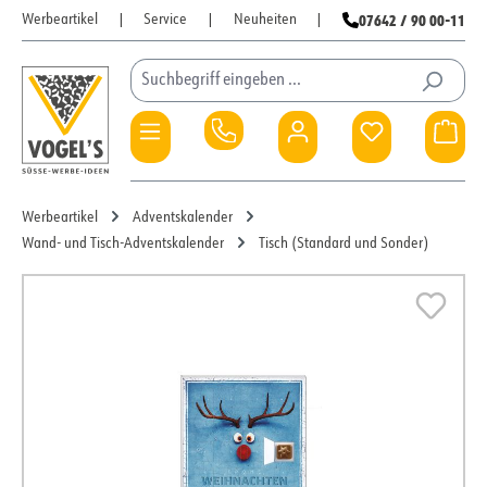
07642 / 90 00-11
Werbeartikel
|
Service
|
Neuheiten
|
Zum Hauptinhalt springen
Du hast 0 Pro
War
Werbeartikel
Adventskalender
Wand- und Tisch-Adventskalender
Tisch (Standard und Sonder)
Bildergalerie überspringen