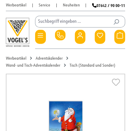
07642 / 90 00-11
Werbeartikel
|
Service
|
Neuheiten
|
Zum Hauptinhalt springen
Du hast 0 Pro
War
Werbeartikel
Adventskalender
Wand- und Tisch-Adventskalender
Tisch (Standard und Sonder)
Bildergalerie überspringen