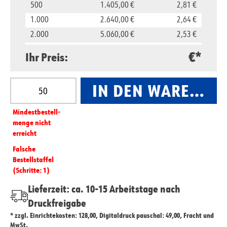
500
1.405,00 €
2,81 €
1.000
2.640,00 €
2,64 €
2.000
5.060,00 €
2,53 €
5.000
11.850,00 €
2,37 €
€*
Ihr Preis:
10.000
23.500,00 €
2,35 €
Produkt Anzahl: Gib den gewünschten Wert ein oder
IN DEN WARENKO
Mindest­­bestell­­
menge nicht
erreicht
Falsche
Bestellstaffel
(Schritte: 1)
Lieferzeit: ca. 10-15 Arbeitstage nach
Druckfreigabe
* zzgl. Einrichtekosten: 128,00, Digitaldruck pauschal: 49,00, Fracht und
MwSt.