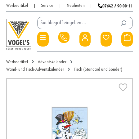
07642 / 90 00-11
Werbeartikel
|
Service
|
Neuheiten
|
Zum Hauptinhalt springen
Du hast 0 Pro
War
Werbeartikel
Adventskalender
Wand- und Tisch-Adventskalender
Tisch (Standard und Sonder)
Bildergalerie überspringen