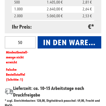
500
1.405,00 €
2,81 €
1.000
2.640,00 €
2,64 €
2.000
5.060,00 €
2,53 €
5.000
11.850,00 €
2,37 €
€*
Ihr Preis:
10.000
23.500,00 €
2,35 €
Produkt Anzahl: Gib den gewünschten Wert ein oder
IN DEN WARENKO
Mindest­­bestell­­
menge nicht
erreicht
Falsche
Bestellstaffel
(Schritte: 1)
Lieferzeit: ca. 10-15 Arbeitstage nach
Druckfreigabe
* zzgl. Einrichtekosten: 128,00, Digitaldruck pauschal: 49,00, Fracht und
MwSt.