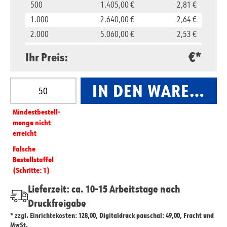
500
1.405,00 €
2,81 €
1.000
2.640,00 €
2,64 €
2.000
5.060,00 €
2,53 €
5.000
11.850,00 €
2,37 €
€*
Ihr Preis:
10.000
23.500,00 €
2,35 €
Produkt Anzahl: Gib den gewünschten Wert ein oder
IN DEN WARENKO
Mindest­­bestell­­
menge nicht
erreicht
Falsche
Bestellstaffel
(Schritte: 1)
Lieferzeit: ca. 10-15 Arbeitstage nach
Druckfreigabe
* zzgl. Einrichtekosten: 128,00, Digitaldruck pauschal: 49,00, Fracht und
MwSt.