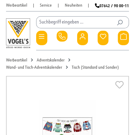
07642 / 90 00-11
Werbeartikel
|
Service
|
Neuheiten
|
Zum Hauptinhalt springen
Du hast 0 Pro
War
Werbeartikel
Adventskalender
Wand- und Tisch-Adventskalender
Tisch (Standard und Sonder)
Bildergalerie überspringen