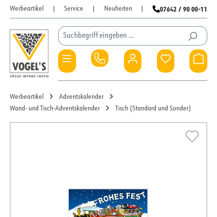
07642 / 90 00-11
Werbeartikel
|
Service
|
Neuheiten
|
Zum Hauptinhalt springen
Du hast 0 Pro
War
Werbeartikel
Adventskalender
Wand- und Tisch-Adventskalender
Tisch (Standard und Sonder)
Bildergalerie überspringen