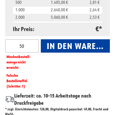
500
1.405,00 €
2,81 €
1.000
2.640,00 €
2,64 €
2.000
5.060,00 €
2,53 €
5.000
11.850,00 €
2,37 €
€*
Ihr Preis:
10.000
23.500,00 €
2,35 €
Produkt Anzahl: Gib den gewünschten Wert ein oder
IN DEN WARENKO
Mindest­­bestell­­
menge nicht
erreicht
Falsche
Bestellstaffel
(Schritte: 1)
Lieferzeit: ca. 10-15 Arbeitstage nach
Druckfreigabe
* zzgl. Einrichtekosten: 128,00, Digitaldruck pauschal: 49,00, Fracht und
MwSt.