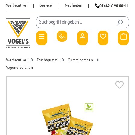
07642 / 90 00-11
Werbeartikel
|
Service
|
Neuheiten
|
Zum Hauptinhalt springen
Du hast 0 Pro
War
Werbeartikel
Fruchtgummi
Gummibärchen
Vegane Bärchen
Bildergalerie überspringen