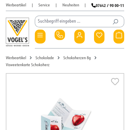
07642 / 90 00-11
Werbeartikel
|
Service
|
Neuheiten
|
Zum Hauptinhalt springen
Du hast 0 Pro
War
Werbeartikel
Schokolade
Schokoherzen 8g
Visweetenkarte Schokoherz
Bildergalerie überspringen