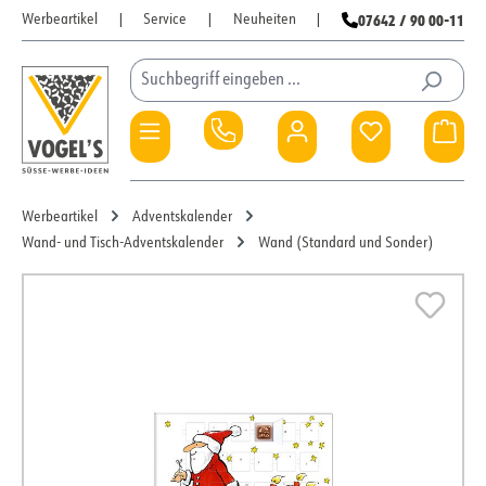
07642 / 90 00-11
Werbeartikel
|
Service
|
Neuheiten
|
Zum Hauptinhalt springen
Du hast 0 Pro
War
Werbeartikel
Adventskalender
Wand- und Tisch-Adventskalender
Wand (Standard und Sonder)
Bildergalerie überspringen