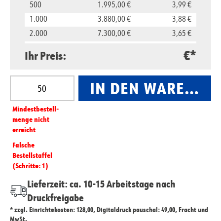
500
1.995,00 €
3,99 €
1.000
3.880,00 €
3,88 €
2.000
7.300,00 €
3,65 €
5.000
16.500,00 €
3,30 €
€*
Ihr Preis:
10.000
29.800,00 €
2,98 €
Produkt Anzahl: Gib den gewünschten Wert ein oder
IN DEN WARENKO
Mindest­­bestell­­
menge nicht
erreicht
Falsche
Bestellstaffel
(Schritte: 1)
Lieferzeit: ca. 10-15 Arbeitstage nach
Druckfreigabe
* zzgl. Einrichtekosten: 128,00, Digitaldruck pauschal: 49,00, Fracht und
MwSt.