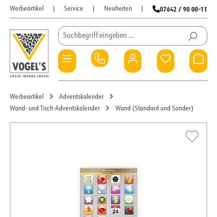
07642 / 90 00-11
Werbeartikel
|
Service
|
Neuheiten
|
Zum Hauptinhalt springen
Du hast 0 Pro
War
Werbeartikel
Adventskalender
Wand- und Tisch-Adventskalender
Wand (Standard und Sonder)
Bildergalerie überspringen