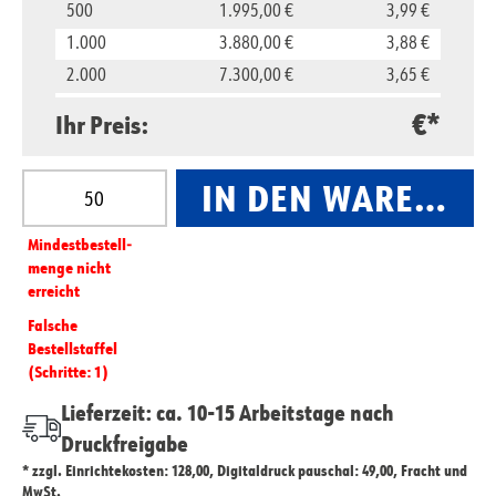
500
1.995,00 €
3,99 €
1.000
3.880,00 €
3,88 €
2.000
7.300,00 €
3,65 €
5.000
16.500,00 €
3,30 €
€*
Ihr Preis:
10.000
29.800,00 €
2,98 €
Produkt Anzahl: Gib den gewünschten Wert ein oder
IN DEN WARENKO
Mindest­­bestell­­
menge nicht
erreicht
Falsche
Bestellstaffel
(Schritte: 1)
Lieferzeit: ca. 10-15 Arbeitstage nach
Druckfreigabe
* zzgl. Einrichtekosten: 128,00, Digitaldruck pauschal: 49,00, Fracht und
MwSt.