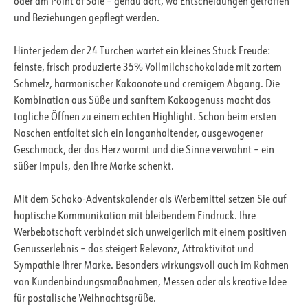
oder am Point of Sale – genau dort, wo Entscheidungen getroffen
und Beziehungen gepflegt werden.
Hinter jedem der 24 Türchen wartet ein kleines Stück Freude:
feinste, frisch produzierte 35% Vollmilchschokolade mit zartem
Schmelz, harmonischer Kakaonote und cremigem Abgang. Die
Kombination aus Süße und sanftem Kakaogenuss macht das
tägliche Öffnen zu einem echten Highlight. Schon beim ersten
Naschen entfaltet sich ein langanhaltender, ausgewogener
Geschmack, der das Herz wärmt und die Sinne verwöhnt – ein
süßer Impuls, den Ihre Marke schenkt.
Mit dem Schoko-Adventskalender als Werbemittel setzen Sie auf
haptische Kommunikation mit bleibendem Eindruck. Ihre
Werbebotschaft verbindet sich unweigerlich mit einem positiven
Genusserlebnis – das steigert Relevanz, Attraktivität und
Sympathie Ihrer Marke. Besonders wirkungsvoll auch im Rahmen
von Kundenbindungsmaßnahmen, Messen oder als kreative Idee
für postalische Weihnachtsgrüße.