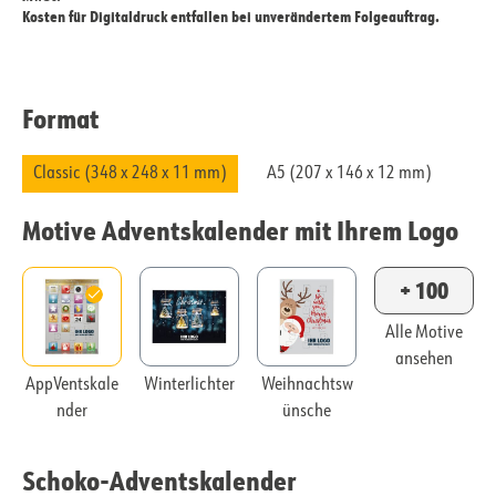
Kosten für Digitaldruck entfallen bei unverändertem Folgeauftrag.
Format
Classic (348 x 248 x 11 mm)
A5 (207 x 146 x 12 mm)
Motive Adventskalender mit Ihrem Logo
+ 100
Alle Motive
ansehen
AppVentskale
Winterlichter
Weihnachtsw
nder
ünsche
Schoko-Adventskalender