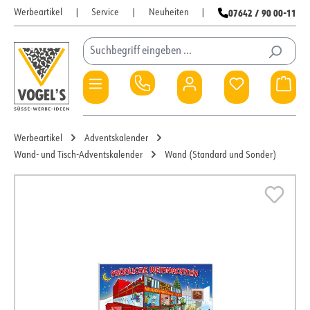
07642 / 90 00-11
Werbeartikel
|
Service
|
Neuheiten
|
Zum Hauptinhalt springen
Du hast 0 Pro
War
Werbeartikel
Adventskalender
Wand- und Tisch-Adventskalender
Wand (Standard und Sonder)
Bildergalerie überspringen