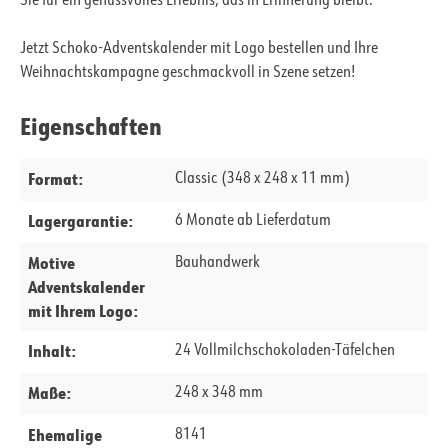
Sie für ein genussvolles Erlebnis, das in Erinnerung bleibt.
Jetzt Schoko-Adventskalender mit Logo bestellen und Ihre
Weihnachtskampagne geschmackvoll in Szene setzen!
Eigenschaften
Format:
Classic (348 x 248 x 11 mm)
Lagergarantie:
6 Monate ab Lieferdatum
Motive
Bauhandwerk
Adventskalender
mit Ihrem Logo:
Inhalt:
24 Vollmilchschokoladen-Täfelchen
Maße:
248 x 348 mm
Ehemalige
8141