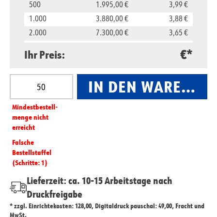
500
1.995,00 €
3,99 €
1.000
3.880,00 €
3,88 €
2.000
7.300,00 €
3,65 €
5.000
16.500,00 €
3,30 €
€*
Ihr Preis:
10.000
29.800,00 €
2,98 €
Produkt Anzahl: Gib den gewünschten Wert ein oder
IN DEN WARENKO
Mindest­­bestell­­
menge nicht
erreicht
Falsche
Bestellstaffel
(Schritte: 1)
Lieferzeit: ca. 10-15 Arbeitstage nach
Druckfreigabe
* zzgl. Einrichtekosten: 128,00, Digitaldruck pauschal: 49,00, Fracht und
MwSt.