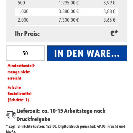
500
1.995,00 €
3,99 €
1.000
3.880,00 €
3,88 €
2.000
7.300,00 €
3,65 €
5.000
16.500,00 €
3,30 €
€*
Ihr Preis:
10.000
29.800,00 €
2,98 €
Produkt Anzahl: Gib den gewünschten Wert ein oder
IN DEN WARENKO
Mindest­­bestell­­
menge nicht
erreicht
Falsche
Bestellstaffel
(Schritte: 1)
Lieferzeit: ca. 10-15 Arbeitstage nach
Druckfreigabe
* zzgl. Einrichtekosten: 128,00, Digitaldruck pauschal: 49,00, Fracht und
MwSt.