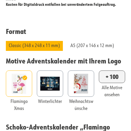
Kosten für Digitaldruck entfallen bei unverändertem Folgeauftrag.
Format
Classic (348 x 248 x 11 mm)
A5 (207 x 146 x 12 mm)
Motive Adventskalender mit Ihrem Logo
+ 100
Alle Motive
ansehen
Flamingo
Winterlichter
Weihnachtsw
Xmas
ünsche
Schoko-Adventskalender „Flamingo