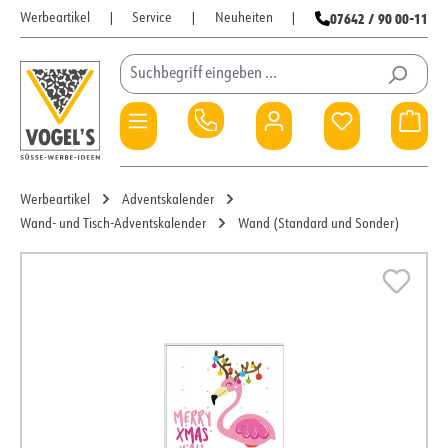
07642 / 90 00-11
Werbeartikel
|
Service
|
Neuheiten
|
Zum Hauptinhalt springen
Du hast 0 Pro
War
Werbeartikel
Adventskalender
Wand- und Tisch-Adventskalender
Wand (Standard und Sonder)
Bildergalerie überspringen