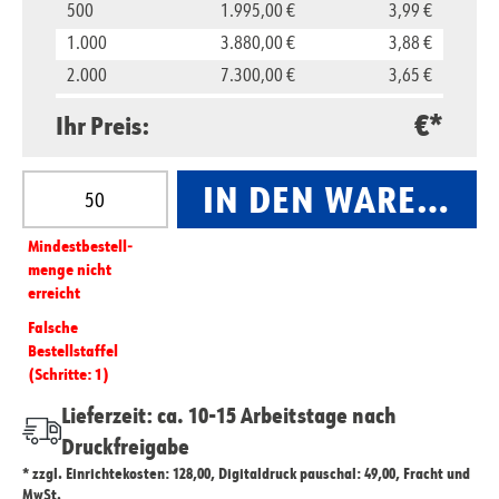
500
1.995,00 €
3,99 €
1.000
3.880,00 €
3,88 €
2.000
7.300,00 €
3,65 €
5.000
16.500,00 €
3,30 €
€*
Ihr Preis:
10.000
29.800,00 €
2,98 €
Produkt Anzahl: Gib den gewünschten Wert ein oder
IN DEN WARENKO
Mindest­­bestell­­
menge nicht
erreicht
Falsche
Bestellstaffel
(Schritte: 1)
Lieferzeit: ca. 10-15 Arbeitstage nach
Druckfreigabe
* zzgl. Einrichtekosten: 128,00, Digitaldruck pauschal: 49,00, Fracht und
MwSt.