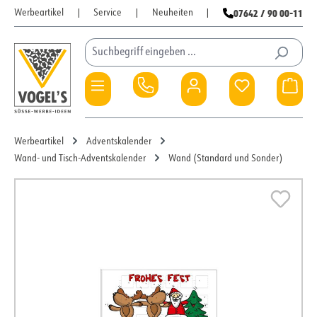
07642 / 90 00-11
Werbeartikel
|
Service
|
Neuheiten
|
Zum Hauptinhalt springen
Du hast 0 Pro
War
Werbeartikel
Adventskalender
Wand- und Tisch-Adventskalender
Wand (Standard und Sonder)
Bildergalerie überspringen