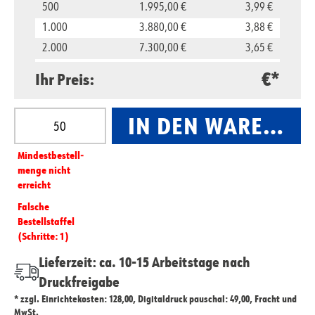
500
1.995,00 €
3,99 €
1.000
3.880,00 €
3,88 €
2.000
7.300,00 €
3,65 €
5.000
16.500,00 €
3,30 €
€*
Ihr Preis:
10.000
29.800,00 €
2,98 €
Produkt Anzahl: Gib den gewünschten Wert ein oder
IN DEN WARENKO
Mindest­­bestell­­
menge nicht
erreicht
Falsche
Bestellstaffel
(Schritte: 1)
Lieferzeit: ca. 10-15 Arbeitstage nach
Druckfreigabe
* zzgl. Einrichtekosten: 128,00, Digitaldruck pauschal: 49,00, Fracht und
MwSt.