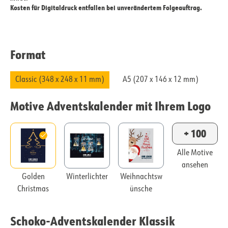
Kosten für Digitaldruck entfallen bei unverändertem Folgeauftrag.
Format
Classic (348 x 248 x 11 mm)
A5 (207 x 146 x 12 mm)
Motive Adventskalender mit Ihrem Logo
+ 100
Alle Motive
ansehen
Golden
Winterlichter
Weihnachtsw
Christmas
ünsche
Schoko-Adventskalender Klassik