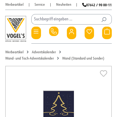
07642 / 90 00-11
Werbeartikel
|
Service
|
Neuheiten
|
Zum Hauptinhalt springen
Du hast 0 Pro
War
Werbeartikel
Adventskalender
Wand- und Tisch-Adventskalender
Wand (Standard und Sonder)
Bildergalerie überspringen