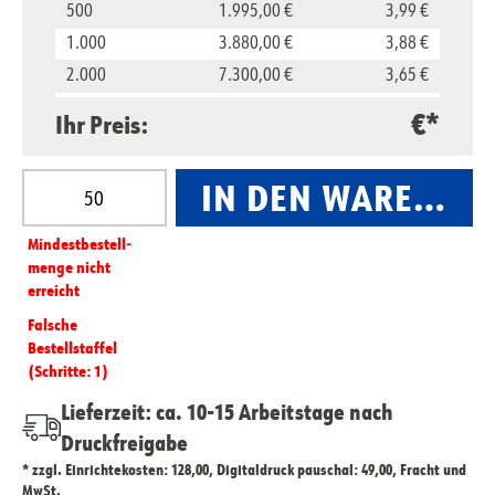
500
1.995,00 €
3,99 €
1.000
3.880,00 €
3,88 €
2.000
7.300,00 €
3,65 €
5.000
16.500,00 €
3,30 €
€*
Ihr Preis:
10.000
29.800,00 €
2,98 €
Produkt Anzahl: Gib den gewünschten Wert ein oder
IN DEN WARENKO
Mindest­­bestell­­
menge nicht
erreicht
Falsche
Bestellstaffel
(Schritte: 1)
Lieferzeit: ca. 10-15 Arbeitstage nach
Druckfreigabe
* zzgl. Einrichtekosten: 128,00, Digitaldruck pauschal: 49,00, Fracht und
MwSt.