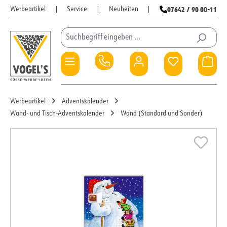
07642 / 90 00-11
Werbeartikel
|
Service
|
Neuheiten
|
Zum Hauptinhalt springen
Du hast 0 Pro
War
Werbeartikel
Adventskalender
Wand- und Tisch-Adventskalender
Wand (Standard und Sonder)
Bildergalerie überspringen