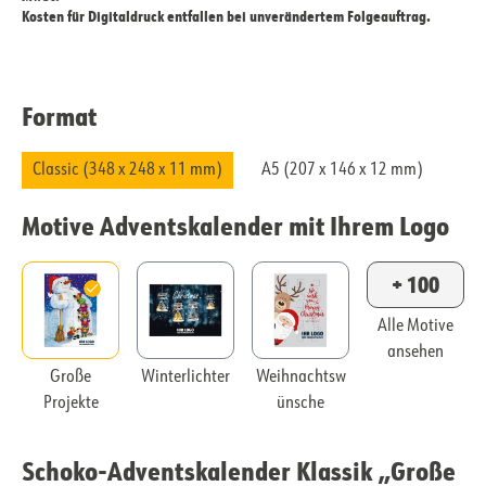
Kosten für Digitaldruck entfallen bei unverändertem Folgeauftrag.
Format
Classic (348 x 248 x 11 mm)
A5 (207 x 146 x 12 mm)
Motive Adventskalender mit Ihrem Logo
+ 100
Alle Motive
ansehen
Große
Winterlichter
Weihnachtsw
Projekte
ünsche
Schoko-Adventskalender Klassik „Große