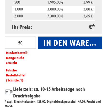
500
1.995,00 €
3,99 €
1.000
3.880,00 €
3,88 €
2.000
7.300,00 €
3,65 €
5.000
16.500,00 €
3,30 €
€*
Ihr Preis:
10.000
29.800,00 €
2,98 €
Produkt Anzahl: Gib den gewünschten Wert ein oder
IN DEN WARENKO
Mindest­­bestell­­
menge nicht
erreicht
Falsche
Bestellstaffel
(Schritte: 1)
Lieferzeit: ca. 10-15 Arbeitstage nach
Druckfreigabe
* zzgl. Einrichtekosten: 128,00, Digitaldruck pauschal: 49,00, Fracht und
MwSt.