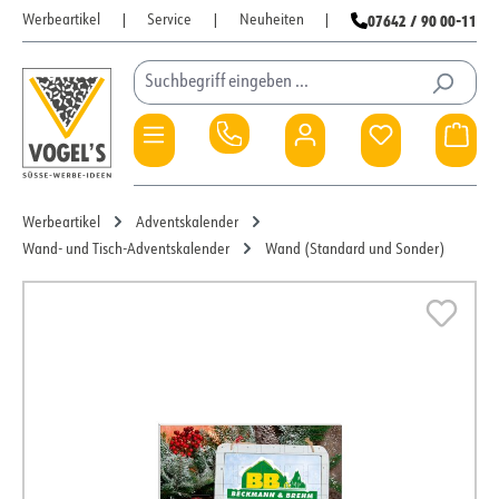
07642 / 90 00-11
Werbeartikel
|
Service
|
Neuheiten
|
Zum Hauptinhalt springen
Du hast 0 Pro
War
Werbeartikel
Adventskalender
Wand- und Tisch-Adventskalender
Wand (Standard und Sonder)
Bildergalerie überspringen