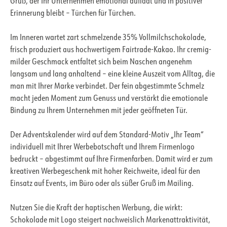
Gruß, der Ihr Unternehmen emotional auflädt und in positiver
Erinnerung bleibt – Türchen für Türchen.
Im Inneren wartet zart schmelzende 35% Vollmilchschokolade,
frisch produziert aus hochwertigem Fairtrade-Kakao. Ihr cremig-
milder Geschmack entfaltet sich beim Naschen angenehm
langsam und lang anhaltend – eine kleine Auszeit vom Alltag, die
man mit Ihrer Marke verbindet. Der fein abgestimmte Schmelz
macht jeden Moment zum Genuss und verstärkt die emotionale
Bindung zu Ihrem Unternehmen mit jeder geöffneten Tür.
Der Adventskalender wird auf dem Standard-Motiv „Ihr Team“
individuell mit Ihrer Werbebotschaft und Ihrem Firmenlogo
bedruckt – abgestimmt auf Ihre Firmenfarben. Damit wird er zum
kreativen Werbegeschenk mit hoher Reichweite, ideal für den
Einsatz auf Events, im Büro oder als süßer Gruß im Mailing.
Nutzen Sie die Kraft der haptischen Werbung, die wirkt:
Schokolade mit Logo steigert nachweislich Markenattraktivität,