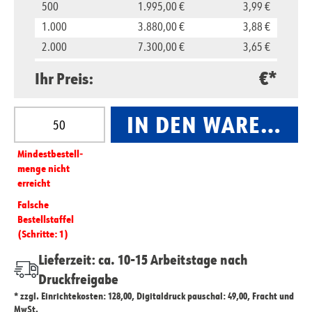
500
1.995,00 €
3,99 €
1.000
3.880,00 €
3,88 €
2.000
7.300,00 €
3,65 €
5.000
16.500,00 €
3,30 €
€*
Ihr Preis:
10.000
29.800,00 €
2,98 €
Produkt Anzahl: Gib den gewünschten Wert ein oder
IN DEN WARENKO
Mindest­­bestell­­
menge nicht
erreicht
Falsche
Bestellstaffel
(Schritte: 1)
Lieferzeit: ca. 10-15 Arbeitstage nach
Druckfreigabe
* zzgl. Einrichtekosten: 128,00, Digitaldruck pauschal: 49,00, Fracht und
MwSt.