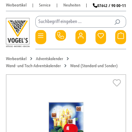
07642 / 90 00-11
Werbeartikel
|
Service
|
Neuheiten
|
Zum Hauptinhalt springen
Du hast 0 Pro
War
Werbeartikel
Adventskalender
Wand- und Tisch-Adventskalender
Wand (Standard und Sonder)
Bildergalerie überspringen