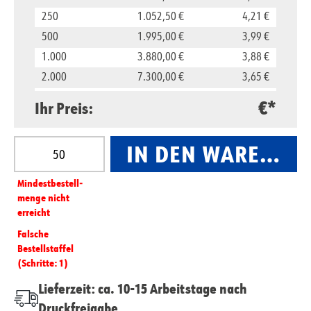
250
1.052,50 €
4,21 €
500
1.995,00 €
3,99 €
1.000
3.880,00 €
3,88 €
2.000
7.300,00 €
3,65 €
5.000
16.500,00 €
3,30 €
€*
Ihr Preis:
10.000
29.800,00 €
2,98 €
Produkt Anzahl: Gib den gewünschten Wert ein oder
IN DEN WARENKO
Mindest­­bestell­­
menge nicht
erreicht
Falsche
Bestellstaffel
(Schritte: 1)
Lieferzeit: ca. 10-15 Arbeitstage nach
Druckfreigabe