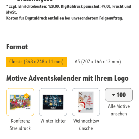
* zzgl. Einrichtekosten: 128,00, Digitaldruck pauschal: 49,00, Fracht und
MwSt.
Kosten für Digitaldruck entfallen bei unverändertem Folgeauftrag.
Format
Classic (348 x 248 x 11 mm)
A5 (207 x 146 x 12 mm)
Motive Adventskalender mit Ihrem Logo
+ 100
Alle Motive
ansehen
Konferenz
Winterlichter
Weihnachtsw
Streudruck
ünsche