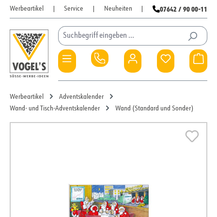
07642 / 90 00-11
Werbeartikel
|
Service
|
Neuheiten
|
Zum Hauptinhalt springen
Du hast 0 Pro
War
Werbeartikel
Adventskalender
Wand- und Tisch-Adventskalender
Wand (Standard und Sonder)
Bildergalerie überspringen