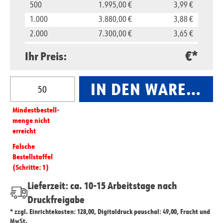
500
1.995,00 €
3,99 €
1.000
3.880,00 €
3,88 €
2.000
7.300,00 €
3,65 €
5.000
16.500,00 €
3,30 €
€*
Ihr Preis:
10.000
29.800,00 €
2,98 €
Produkt Anzahl: Gib den gewünschten Wert ein oder
IN DEN WARENKO
Mindest­­bestell­­
menge nicht
erreicht
Falsche
Bestellstaffel
(Schritte: 1)
Lieferzeit: ca. 10-15 Arbeitstage nach
Druckfreigabe
* zzgl. Einrichtekosten: 128,00, Digitaldruck pauschal: 49,00, Fracht und
MwSt.