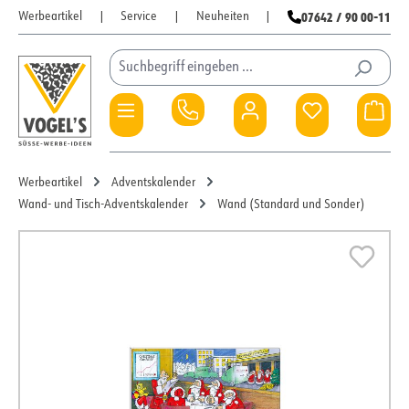
07642 / 90 00-11
Werbeartikel
|
Service
|
Neuheiten
|
Zum Hauptinhalt springen
Du hast 0 Pro
War
Werbeartikel
Adventskalender
Wand- und Tisch-Adventskalender
Wand (Standard und Sonder)
Bildergalerie überspringen