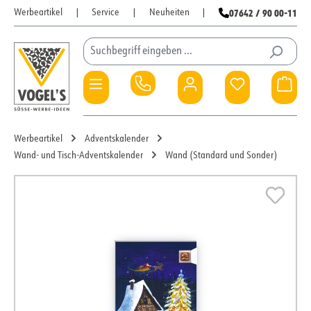
07642 / 90 00-11
Werbeartikel
|
Service
|
Neuheiten
|
Zum Hauptinhalt springen
Du hast 0 Pro
War
Werbeartikel
Adventskalender
Wand- und Tisch-Adventskalender
Wand (Standard und Sonder)
Bildergalerie überspringen