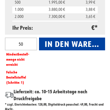
500
1.995,00 €
3,99 €
1.000
3.880,00 €
3,88 €
2.000
7.300,00 €
3,65 €
5.000
16.500,00 €
3,30 €
€*
Ihr Preis:
10.000
29.800,00 €
2,98 €
Produkt Anzahl: Gib den gewünschten Wert ein oder
IN DEN WARENKO
Mindest­­bestell­­
menge nicht
erreicht
Falsche
Bestellstaffel
(Schritte: 1)
Lieferzeit: ca. 10-15 Arbeitstage nach
Druckfreigabe
* zzgl. Einrichtekosten: 128,00, Digitaldruck pauschal: 49,00, Fracht und
MwSt.