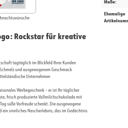
Maße:
Ehemalige
hnachtswünsche
Artikelnum
o: Rockstar für kreative
schaft tagtäglich im Blickfeld Ihrer Kunden
tem Schmelz und ausgewogenem Geschmack
mittelständische Unternehmen
isonales Werbegeschenk – er ist Ihr täglicher
te, frisch produzierte Vollmilchschokolade mit
r Tag süße Vorfreude schenkt. Die ausgewogene
 ein sinnliches Nascherlebnis, das im Gedächtnis