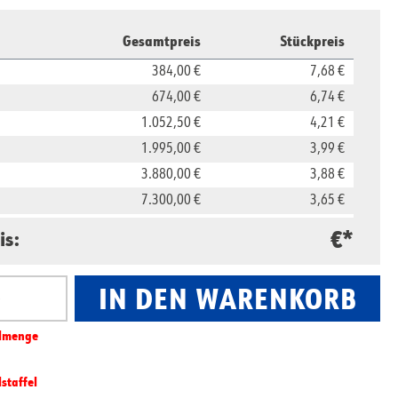
Gesamtpreis
Stückpreis
384,00 €
7,68 €
674,00 €
6,74 €
1.052,50 €
4,21 €
1.995,00 €
3,99 €
3.880,00 €
3,88 €
7.300,00 €
3,65 €
16.500,00 €
3,30 €
€*
is:
29.800,00 €
2,98 €
IN DEN WARENKORB
nzahl: Gib den gewünschten Wert ein oder benut
l­­menge
lstaffel