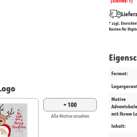
(Schritte: 1)
Liefer
* zzgl. Einricht
Kosten für Digi
Eigens
Format:
Logo
Lagergarant
Motive
+ 100
Adventskal
mit Ihrem L
Alle Motive ansehen
Inhalt: