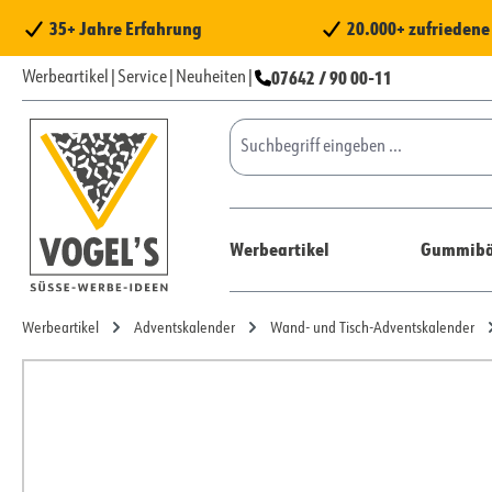
 Hauptinhalt springen
Zur Suche springen
Zur Hauptnavigation springen
35+ Jahre Erfahrung
20.000+ zufrieden
07642 / 90 00-11
Werbeartikel
|
Service
|
Neuheiten
|
Werbeartikel
Gummibä
Werbeartikel
Adventskalender
Wand- und Tisch-Adventskalender
Bildergalerie überspringen