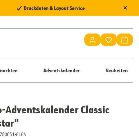
×
Druckdaten & Layout Service
Du hast 0 Pr
Waren
nachten
Adventskalender
Neuheiten
-Adventskalender Classic
star"
10780051-8184