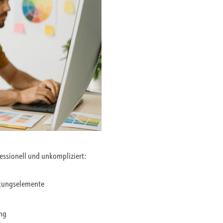
fessionell und unkompliziert:
ltungselemente
ung