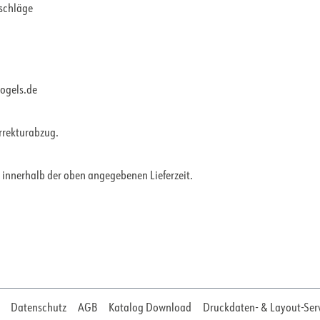
rschläge
vogels.de
orrekturabzug.
 innerhalb der oben angegebenen Lieferzeit.
Datenschutz
AGB
Katalog Download
Druckdaten- & Layout-Ser