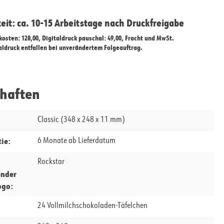
zeit: ca. 10-15 Arbeitstage nach Druckfreigabe
ekosten: 128,00, Digitaldruck pauschal: 49,00, Fracht und MwSt.
taldruck entfallen bei unverändertem Folgeauftrag.
chaften
Classic (348 x 248 x 11 mm)
ie:
6 Monate ab Lieferdatum
Rockstar
ender
ogo:
24 Vollmilchschokoladen-Täfelchen