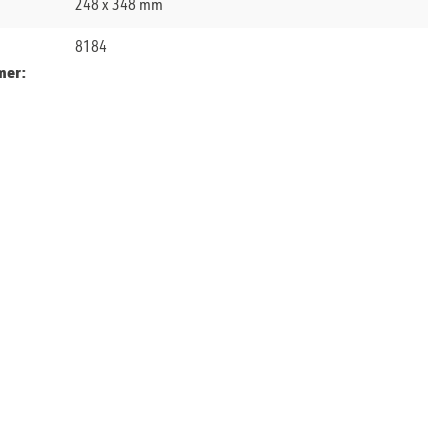
248 x 348 mm
8184
mer: