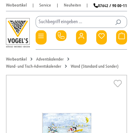
07642 / 90 00-11
Werbeartikel
|
Service
|
Neuheiten
|
Zum Hauptinhalt springen
Du hast 0 Pro
War
Werbeartikel
Adventskalender
Wand- und Tisch-Adventskalender
Wand (Standard und Sonder)
Bildergalerie überspringen