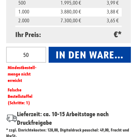
500
1.995,00 €
3,99 €
1.000
3.880,00 €
3,88 €
2.000
7.300,00 €
3,65 €
5.000
16.500,00 €
3,30 €
€*
Ihr Preis:
10.000
29.800,00 €
2,98 €
Produkt Anzahl: Gib den gewünschten Wert ein oder
IN DEN WARENKO
Mindest­­bestell­­
menge nicht
erreicht
Falsche
Bestellstaffel
(Schritte: 1)
Lieferzeit: ca. 10-15 Arbeitstage nach
Druckfreigabe
* zzgl. Einrichtekosten: 128,00, Digitaldruck pauschal: 49,00, Fracht und
MwSt.