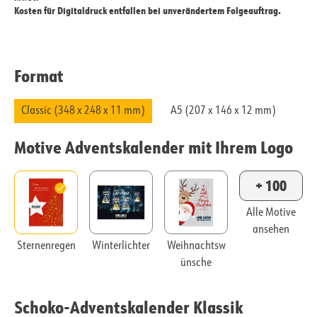
Kosten für Digitaldruck entfallen bei unverändertem Folgeauftrag.
Format
Classic (348 x 248 x 11 mm)
A5 (207 x 146 x 12 mm)
Motive Adventskalender mit Ihrem Logo
+ 100
Alle Motive
ansehen
Sternenregen
Winterlichter
Weihnachtsw
ünsche
Schoko-Adventskalender Klassik