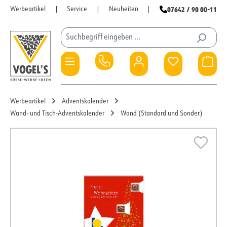
07642 / 90 00-11
Werbeartikel
|
Service
|
Neuheiten
|
Zum Hauptinhalt springen
Du hast 0 Pro
War
Werbeartikel
Adventskalender
Wand- und Tisch-Adventskalender
Wand (Standard und Sonder)
Bildergalerie überspringen