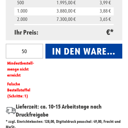
500
1.995,00 €
3,99 €
1.000
3.880,00 €
3,88 €
2.000
7.300,00 €
3,65 €
5.000
16.500,00 €
3,30 €
€*
Ihr Preis:
10.000
29.800,00 €
2,98 €
Produkt Anzahl: Gib den gewünschten Wert ein oder
IN DEN WARENKO
Mindest­­bestell­­
menge nicht
erreicht
Falsche
Bestellstaffel
(Schritte: 1)
Lieferzeit: ca. 10-15 Arbeitstage nach
Druckfreigabe
* zzgl. Einrichtekosten: 128,00, Digitaldruck pauschal: 49,00, Fracht und
MwSt.