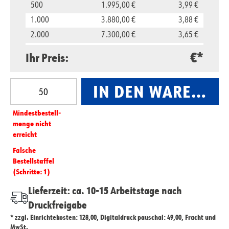
500
1.995,00 €
3,99 €
1.000
3.880,00 €
3,88 €
2.000
7.300,00 €
3,65 €
5.000
16.500,00 €
3,30 €
€*
Ihr Preis:
10.000
29.800,00 €
2,98 €
Produkt Anzahl: Gib den gewünschten Wert ein oder
IN DEN WARENKO
Mindest­­bestell­­
menge nicht
erreicht
Falsche
Bestellstaffel
(Schritte: 1)
Lieferzeit: ca. 10-15 Arbeitstage nach
Druckfreigabe
* zzgl. Einrichtekosten: 128,00, Digitaldruck pauschal: 49,00, Fracht und
MwSt.