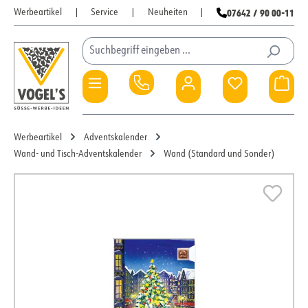
07642 / 90 00-11
Werbeartikel
|
Service
|
Neuheiten
|
Zum Hauptinhalt springen
Du hast 0 Pro
War
Werbeartikel
Adventskalender
Wand- und Tisch-Adventskalender
Wand (Standard und Sonder)
Bildergalerie überspringen