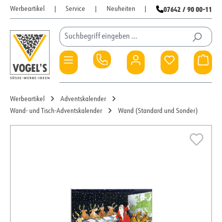
07642 / 90 00-11
Werbeartikel
|
Service
|
Neuheiten
|
Zum Hauptinhalt springen
Du hast 0 Pro
War
Werbeartikel
Adventskalender
Wand- und Tisch-Adventskalender
Wand (Standard und Sonder)
Bildergalerie überspringen