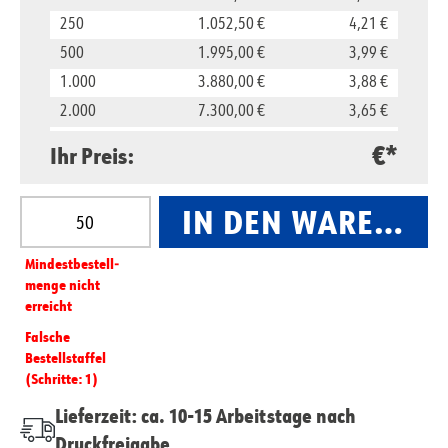
250
1.052,50 €
4,21 €
500
1.995,00 €
3,99 €
1.000
3.880,00 €
3,88 €
2.000
7.300,00 €
3,65 €
5.000
16.500,00 €
3,30 €
€*
Ihr Preis:
10.000
29.800,00 €
2,98 €
Produkt Anzahl: Gib den gewünschten Wert ein oder
IN DEN WARENKO
Mindest­­bestell­­
menge nicht
erreicht
Falsche
Bestellstaffel
(Schritte: 1)
Lieferzeit: ca. 10-15 Arbeitstage nach
Druckfreigabe