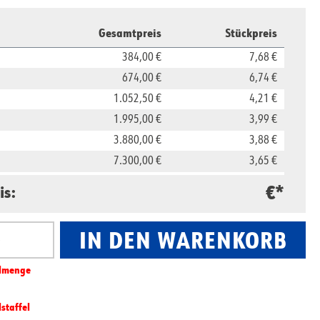
Gesamtpreis
Stückpreis
384,00 €
7,68 €
674,00 €
6,74 €
1.052,50 €
4,21 €
1.995,00 €
3,99 €
3.880,00 €
3,88 €
7.300,00 €
3,65 €
16.500,00 €
3,30 €
€*
is:
29.800,00 €
2,98 €
IN DEN WARENKORB
nzahl: Gib den gewünschten Wert ein oder benut
l­­menge
lstaffel