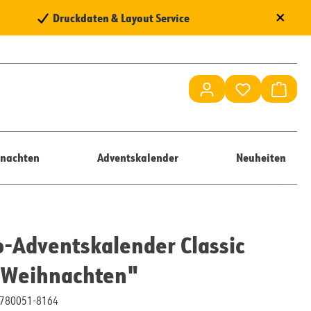
×
Druckdaten & Layout Service
Du hast 0 Pr
Waren
nachten
Adventskalender
Neuheiten
-Adventskalender Classic
 Weihnachten"
10780051-8164