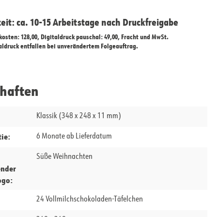
zeit: ca. 10-15 Arbeitstage nach Druckfreigabe
ekosten: 128,00, Digitaldruck pauschal: 49,00, Fracht und MwSt.
taldruck entfallen bei unverändertem Folgeauftrag.
chaften
Klassik (348 x 248 x 11 mm)
ie:
6 Monate ab Lieferdatum
Süße Weihnachten
ender
ogo:
24 Vollmilchschokoladen-Täfelchen