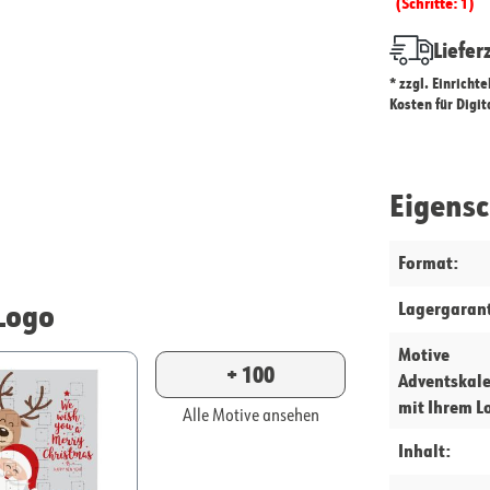
(Schritte: 1)
Liefer
* zzgl. Einricht
Kosten für Digi
Eigens
Format:
Logo
Lagergarant
Motive
+ 100
Adventskal
mit Ihrem L
Alle Motive ansehen
Inhalt: