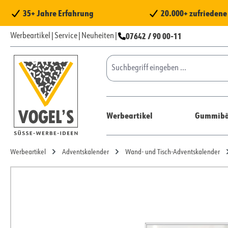
 Hauptinhalt springen
Zur Suche springen
Zur Hauptnavigation springen
35+ Jahre Erfahrung
20.000+ zufrieden
07642 / 90 00-11
Werbeartikel
|
Service
|
Neuheiten
|
Werbeartikel
Gummibä
Werbeartikel
Adventskalender
Wand- und Tisch-Adventskalender
Bildergalerie überspringen