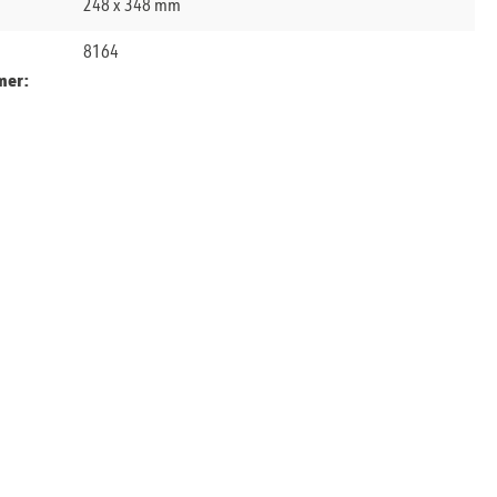
248 x 348 mm
8164
mer: