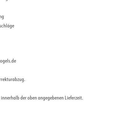
ung
rschläge
vogels.de
orrekturabzug.
 innerhalb der oben angegebenen Lieferzeit.