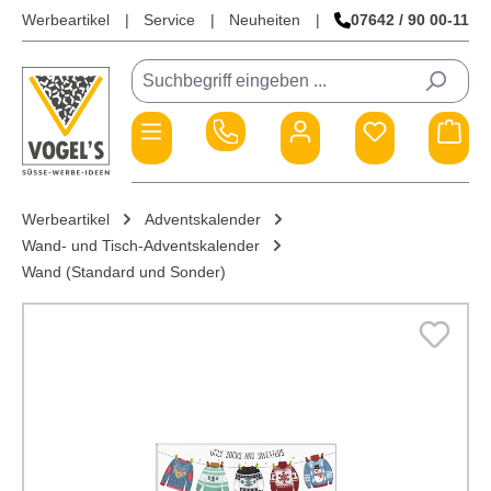
Werbeartikel
|
Service
|
Neuheiten
|
07642 / 90 00-11
Zum Hauptinhalt springen
War
Werbeartikel
Adventskalender
Wand- und Tisch-Adventskalender
Wand (Standard und Sonder)
Bildergalerie überspringen