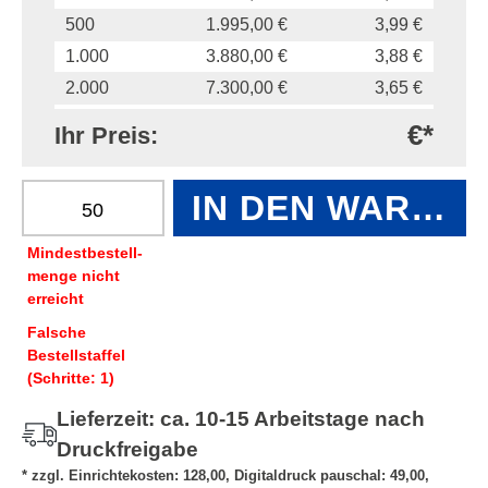
500
1.995,00 €
3,99 €
1.000
3.880,00 €
3,88 €
2.000
7.300,00 €
3,65 €
5.000
16.500,00 €
3,30 €
€*
Ihr Preis:
10.000
29.800,00 €
2,98 €
Produkt Anzahl: Gib den gewünschten Wert e
IN DEN WAREN
Mindest­­bestell­­
menge nicht
erreicht
Falsche
Bestellstaffel
(Schritte: 1)
Lieferzeit: ca. 10-15 Arbeitstage nach
Druckfreigabe
* zzgl. Einrichtekosten: 128,00, Digitaldruck pauschal: 49,00,