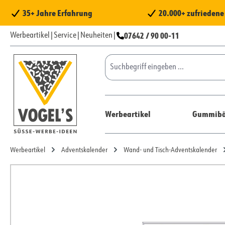
 Hauptinhalt springen
Zur Suche springen
Zur Hauptnavigation springen
35+ Jahre Erfahrung
20.000+ zufrieden
07642 / 90 00-11
Werbeartikel
|
Service
|
Neuheiten
|
Werbeartikel
Gummibä
Werbeartikel
Adventskalender
Wand- und Tisch-Adventskalender
Bildergalerie überspringen