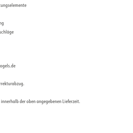
ltungselemente
ung
rschläge
vogels.de
orrekturabzug.
 innerhalb der oben angegebenen Lieferzeit.