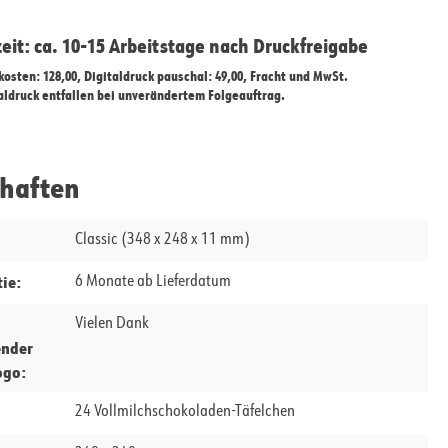
zeit: ca. 10-15 Arbeitstage nach Druckfreigabe
ekosten: 128,00, Digitaldruck pauschal: 49,00, Fracht und MwSt.
taldruck entfallen bei unverändertem Folgeauftrag.
chaften
Classic (348 x 248 x 11 mm)
ie:
6 Monate ab Lieferdatum
Vielen Dank
ender
ogo:
24 Vollmilchschokoladen-Täfelchen