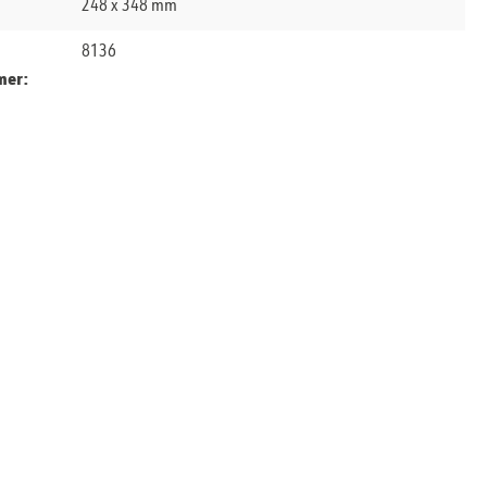
248 x 348 mm
8136
mer: