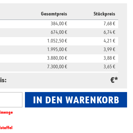
Gesamtpreis
Stückpreis
384,00 €
7,68 €
674,00 €
6,74 €
1.052,50 €
4,21 €
1.995,00 €
3,99 €
3.880,00 €
3,88 €
7.300,00 €
3,65 €
16.500,00 €
3,30 €
€*
is:
29.800,00 €
2,98 €
IN DEN WARENKORB
nzahl: Gib den gewünschten Wert ein oder benut
l­­menge
lstaffel