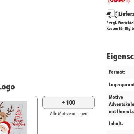
(Schritte: 1)
Liefer
* zzgl. Einricht
Kosten für Digi
Eigens
Format:
Logo
Lagergarant
Motive
+ 100
Adventskal
mit Ihrem L
Alle Motive ansehen
Inhalt: