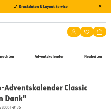
×
Druckdaten & Layout Service
Du hast 0 Pr
Waren
nachten
Adventskalender
Neuheiten
-Adventskalender Classic
en Dank"
10780051-8136