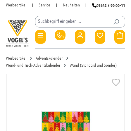
07642 / 90 00-11
Werbeartikel
|
Service
|
Neuheiten
|
Zum Hauptinhalt springen
Du hast 0 Pro
War
Werbeartikel
Adventskalender
Wand- und Tisch-Adventskalender
Wand (Standard und Sonder)
Bildergalerie überspringen