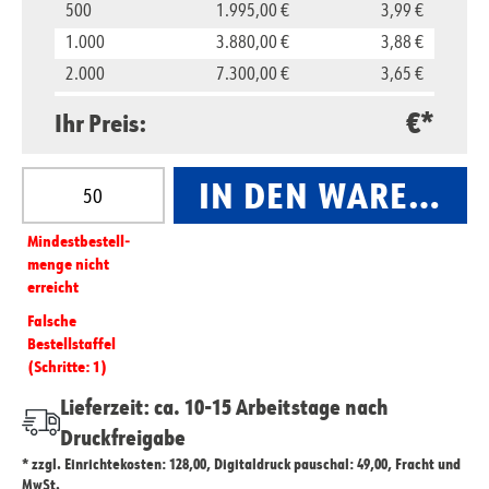
500
1.995,00 €
3,99 €
1.000
3.880,00 €
3,88 €
2.000
7.300,00 €
3,65 €
5.000
16.500,00 €
3,30 €
€*
Ihr Preis:
10.000
29.800,00 €
2,98 €
Produkt Anzahl: Gib den gewünschten Wert ein oder
IN DEN WARENKO
Mindest­­bestell­­
menge nicht
erreicht
Falsche
Bestellstaffel
(Schritte: 1)
Lieferzeit: ca. 10-15 Arbeitstage nach
Druckfreigabe
* zzgl. Einrichtekosten: 128,00, Digitaldruck pauschal: 49,00, Fracht und
MwSt.