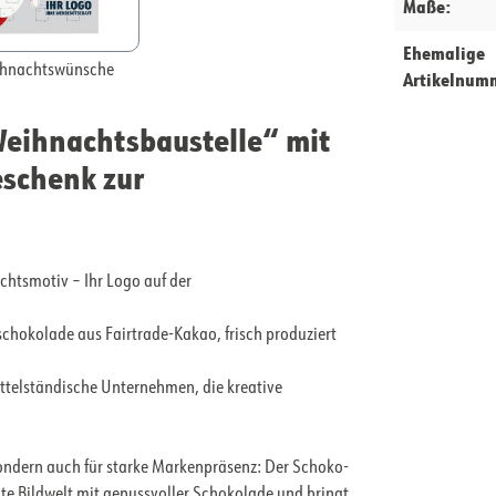
Maße:
Ehemalige
hnachtswünsche
Artikelnum
eihnachtsbaustelle“ mit
eschenk zur
htsmotiv – Ihr Logo auf der
schokolade aus Fairtrade-Kakao, frisch produziert
mittelständische Unternehmen, die kreative
 sondern auch für starke Markenpräsenz: Der Schoko-
te Bildwelt mit genussvoller Schokolade und bringt