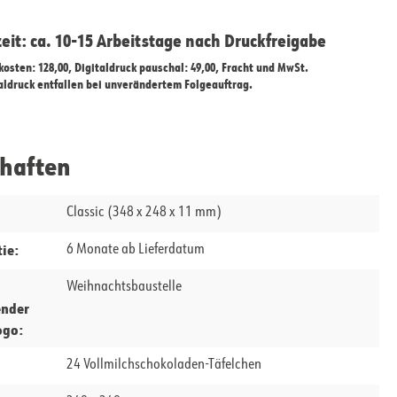
zeit: ca. 10-15 Arbeitstage nach Druckfreigabe
ekosten: 128,00, Digitaldruck pauschal: 49,00, Fracht und MwSt.
taldruck entfallen bei unverändertem Folgeauftrag.
chaften
Classic (348 x 248 x 11 mm)
ie:
6 Monate ab Lieferdatum
Weihnachtsbaustelle
ender
ogo:
24 Vollmilchschokoladen-Täfelchen