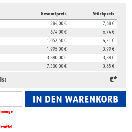
Gesamtpreis
Stückpreis
384,00 €
7,68 €
674,00 €
6,74 €
1.052,50 €
4,21 €
1.995,00 €
3,99 €
3.880,00 €
3,88 €
7.300,00 €
3,65 €
16.500,00 €
3,30 €
€*
is:
29.800,00 €
2,98 €
IN DEN WARENKORB
nzahl: Gib den gewünschten Wert ein oder benut
l­­menge
lstaffel