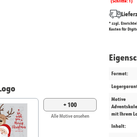
(Schritte: 1)
Liefer
* zzgl. Einricht
Kosten für Digi
Eigens
Format:
Logo
Lagergarant
Motive
+ 100
Adventskal
mit Ihrem L
Alle Motive ansehen
Inhalt: