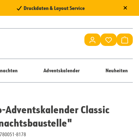
×
Druckdaten & Layout Service
Du hast 0 Pr
Waren
nachten
Adventskalender
Neuheiten
-Adventskalender Classic
nachtsbaustelle"
10780051-8178