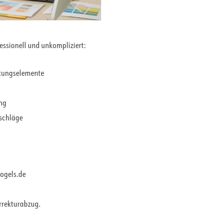
fessionell und unkompliziert:
ltungselemente
ung
rschläge
vogels.de
orrekturabzug.