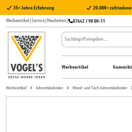
 Hauptinhalt springen
Zur Suche springen
Zur Hauptnavigation springen
35+ Jahre Erfahrung
20.000+ zufrieden
07642 / 90 00-11
Werbeartikel
|
Service
|
Neuheiten
|
Werbeartikel
Gummibä
Werbeartikel
Adventskalender
Wand- und Tisch-Adventskalender
Bildergalerie überspringen