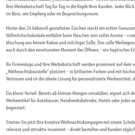
Ihre Werbebotschaft Tag für Tag in die Köpfe Ihrer Kunden. Jeder Blic
im Büro, am Empfang oder im Besprechungsraum.
Hinter den 24 liebevoll gestalteten Türchen steckt ein echter Genu
Vollmilchschokolade entfaltet beim Naschen sein volles Aroma – cr
Mischung aus feinem Kakao und milchiger Süße. Das süße Werbegesc
auch durch den emotionalen Moment des Öffnens – ein haptisches Erle
Ihr Firmenlogo und Ihre Werbebotschaft werden prominent auf dem 
„Weihnachtsbaustelle“ platziert – in brillanten Farben und mit hoch
Vertrauen und ist die ideale Lösung für personalisierte Werbeartikel, d
Ein klarer Vorteil: Bereits ab kleinen Mengen umsetzbar, eignet sich d
Werbeartikel für Autohäuser, Handwerksbetriebe, Hotels oder jedes
begeistert.
Starten Sie jetzt Ihre kreative Weihnachtskampagne mit einem Schok
relevant und attraktiv inszeniert – direkt bestellen und Kunden täg