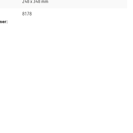
248 x 348 mm
8178
mer: