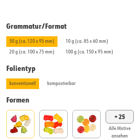
Grammatur/​Format
50 g (ca. 120 x 95 mm)
10 g (ca. 85 x 60 mm)
20 g (ca. 100 x 75 mm)
100 g (ca. 150 x 95 mm)
Folientyp
konventionell
kompostierbar
Formen
+ 25
Alle Motive
ansehen