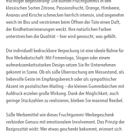
fruchtiger Begeisterung! Die bunten Fruchtgummis in den
klassischen Sorten Zitrone, Passionsfrucht, Orange, Himbeere,
Ananas und Kirsche schmecken herrlich intensiv, sind angenehm
weich im Biss und verströmen beim Öffnen der Tüte einen Duft,
der Kindheitserinnerungen weckt. Ihre natürlichen Farben
unterstreichen die Qualität – hier wird genascht, was gefällt.
Die individuell bedruckbare Verpackung ist eine ideale Bühne für
Ihre Werbebotschaft: Mit Firmenlogo, Slogan oder einem
aufmerksamkeitsstarken Design setzen Sie Ihr Unternehmen
gekonnt in Szene. Ob als süße Überraschung am Messestand, als
liebevolle Geste im Empfangsbereich oder als sympathischer
Akzent im postalischen Mailing – die kleinen Gummibärchen mit
Aufdruck erzielen große Wirkung. Dank der Möglichkeit, auch
geringe Stückzahlen zu realisieren, bleiben Sie maximal flexibel.
Süße Werbemittel wie dieses Fruchtgummi-Werbegeschenk
verbinden Genuss mit emotionalem Involvement. Das Prinzip der
Reziprozität wirkt: Wer etwas geschenkt bekommt, erinnert sich