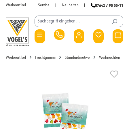
07642 / 90 00-11
Werbeartikel
|
Service
|
Neuheiten
|
Zum Hauptinhalt springen
Du hast 0 Pro
War
Werbeartikel
Fruchtgummi
Standardmotive
Weihnachten
Bildergalerie überspringen