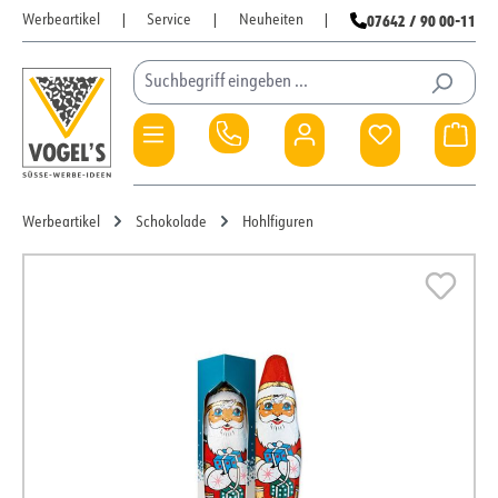
07642 / 90 00-11
Werbeartikel
|
Service
|
Neuheiten
|
Zum Hauptinhalt springen
Du hast 0 Pro
War
Werbeartikel
Schokolade
Hohlfiguren
Bildergalerie überspringen