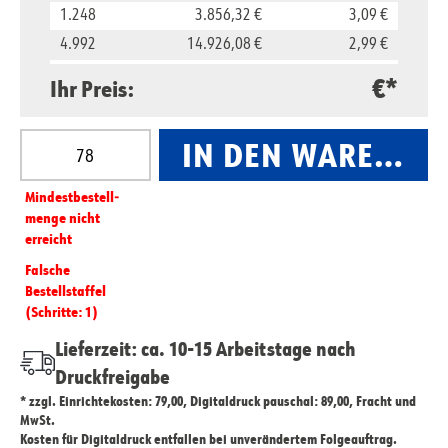
1.248
3.856,32 €
3,09 €
4.992
14.926,08 €
2,99 €
9.984
27.855,36 €
2,79 €
€*
Ihr Preis:
Produkt Anzahl: Gib den gewünschten Wert ein oder
IN DEN WARENKO
Mindest­­bestell­­
menge nicht
erreicht
Falsche
Bestellstaffel
(Schritte: 1)
Lieferzeit: ca. 10-15 Arbeitstage nach
Druckfreigabe
* zzgl. Einrichtekosten: 79,00, Digitaldruck pauschal: 89,00, Fracht und
MwSt.
Kosten für Digitaldruck entfallen bei unverändertem Folgeauftrag.