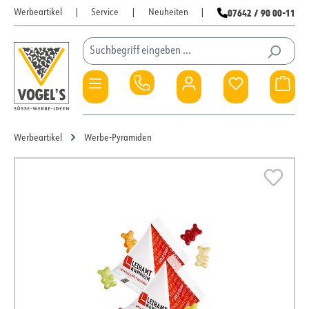
07642 / 90 00-11
Werbeartikel
|
Service
|
Neuheiten
|
Zum Hauptinhalt springen
Du hast 0 Pro
War
Werbeartikel
Werbe-Pyramiden
Bildergalerie überspringen