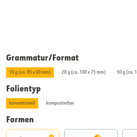
Grammatur/​Format
10 g (ca. 85 x 60 mm)
20 g (ca. 100 x 75 mm)
50 g (ca. 
Folientyp
konventionell
kompostierbar
Formen