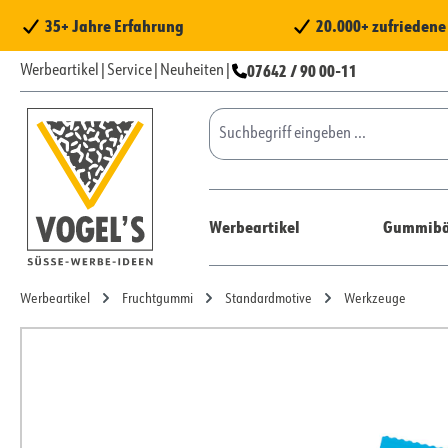
 Hauptinhalt springen
Zur Suche springen
Zur Hauptnavigation springen
35+ Jahre Erfahrung
20.000+ zufrieden
07642 / 90 00-11
Werbeartikel
|
Service
|
Neuheiten
|
Werbeartikel
Gummibä
Werbeartikel
Fruchtgummi
Standardmotive
Werkzeuge
Bildergalerie überspringen