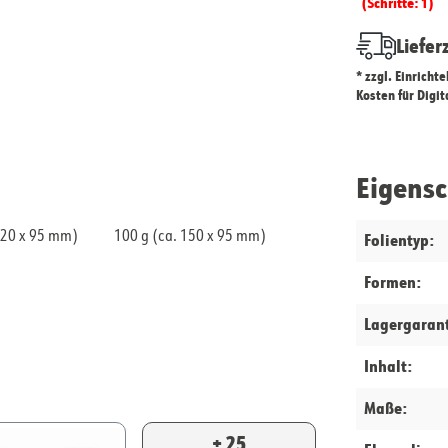
(Schritte: 1)
Liefer
* zzgl. Einricht
Kosten für Digi
Eigens
120 x 95 mm)
100 g (ca. 150 x 95 mm)
Folientyp:
Formen:
Lagergarant
Inhalt:
Maße:
+ 25