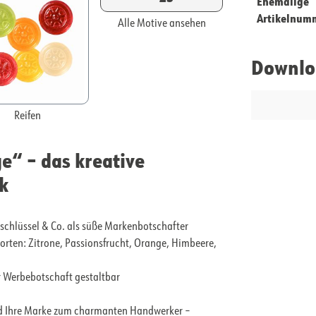
Ehemalige
Artikelnum
Alle Motive ansehen
Downlo
Reifen
“ – das kreative
k
hlüssel & Co. als süße Markenbotschafter
 Sorten: Zitrone, Passionsfrucht, Orange, Himbeere,
er Werbebotschaft gestaltbar
ird Ihre Marke zum charmanten Handwerker –