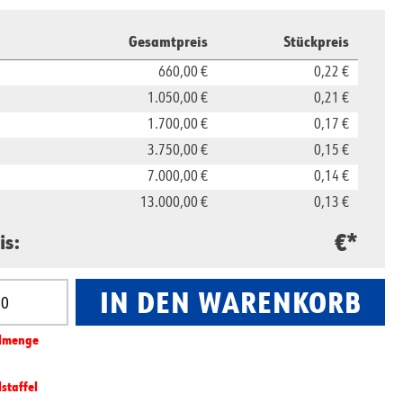
Gesamtpreis
Stückpreis
660,00 €
0,22 €
1.050,00 €
0,21 €
1.700,00 €
0,17 €
3.750,00 €
0,15 €
7.000,00 €
0,14 €
13.000,00 €
0,13 €
€*
is:
IN DEN WARENKORB
nzahl: Gib den gewünschten Wert ein oder benut
l­­menge
lstaffel