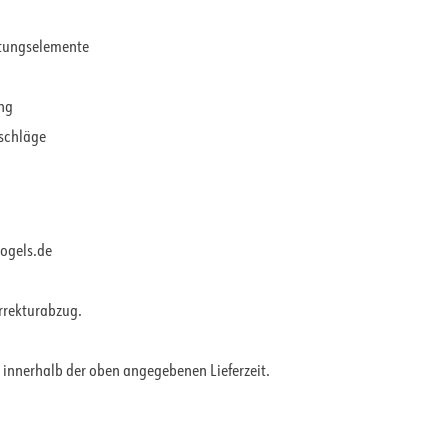
ltungselemente
ung
rschläge
vogels.de
orrekturabzug.
 innerhalb der oben angegebenen Lieferzeit.