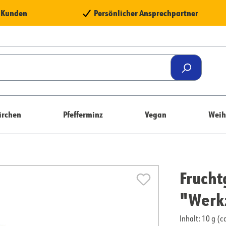
e Kunden
Persönlicher Ansprechpartner
rchen
Pfefferminz
Vegan
Weih
Fruch
"Werk
Inhalt: 10 g (